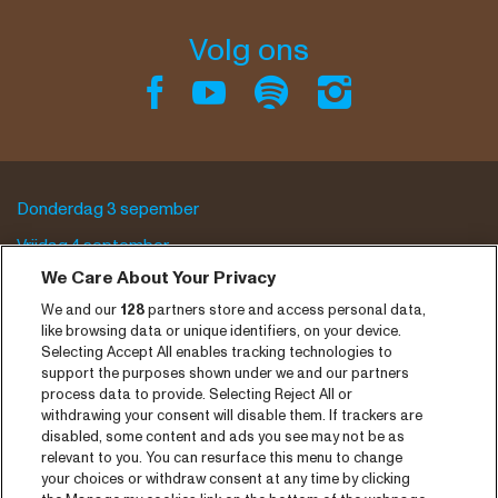
Volg ons
Donderdag 3 sepember
Vrijdag 4 september
We Care About Your Privacy
Zaterdag 5 september
We and our
128
partners store and access personal data,
Programma archief
like browsing data or unique identifiers, on your device.
Selecting Accept All enables tracking technologies to
Tickets
support the purposes shown under we and our partners
process data to provide. Selecting Reject All or
Nieuws
withdrawing your consent will disable them. If trackers are
disabled, some content and ads you see may not be as
Pers
relevant to you. You can resurface this menu to change
your choices or withdraw consent at any time by clicking
Contact