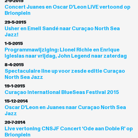
2-9-2015
Concert Juanes en Oscar D’Leon LIVE vertoond op
Brionplein
29-5-2015
Usher en Emeli Sandé naar Curaçao North Sea
Jazz!
1-5-2015
Programmawijziging: Lionel Richie en Enrique
Iglesias naar vrijdag, John Legend naar zaterdag
8-4-2015
Spectaculaire line up voor zesde editie Curaçao
North Sea Jazz
19-1-2015
Curaçao International BlueSeas Festival 2015
15-12-2014
Oscar D’Leon en Juanes naar Curaçao North Sea
Jazz
20-7-2014
Live vertoning CNSJF Concert ‘Ode aan Doble R’ op
Brionplein