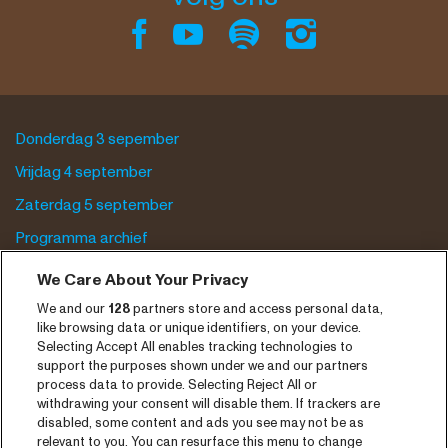
Donderdag 3 sepember
Vrijdag 4 september
Zaterdag 5 september
Programma archief
We Care About Your Privacy
Tickets
We and our
128
partners store and access personal data,
Nieuws
like browsing data or unique identifiers, on your device.
Selecting Accept All enables tracking technologies to
Pers
support the purposes shown under we and our partners
Contact
process data to provide. Selecting Reject All or
withdrawing your consent will disable them. If trackers are
disabled, some content and ads you see may not be as
CNSJ26 Spotify playlist
relevant to you. You can resurface this menu to change