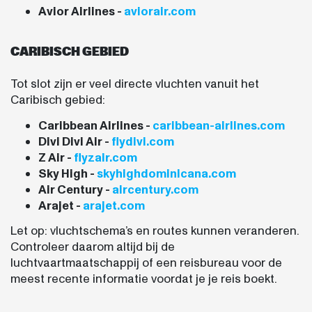
Avior Airlines -
aviorair.com
CARIBISCH GEBIED
Tot slot zijn er veel directe vluchten vanuit het
Caribisch gebied:
Caribbean Airlines -
caribbean-airlines.com
Divi Divi Air -
flydivi.com
Z Air -
flyzair.com
Sky High -
skyhighdominicana.com
Air Century -
aircentury.com
Arajet -
arajet.com
Let op: vluchtschema’s en routes kunnen veranderen.
Controleer daarom altijd bij de
luchtvaartmaatschappij of een reisbureau voor de
meest recente informatie voordat je je reis boekt.