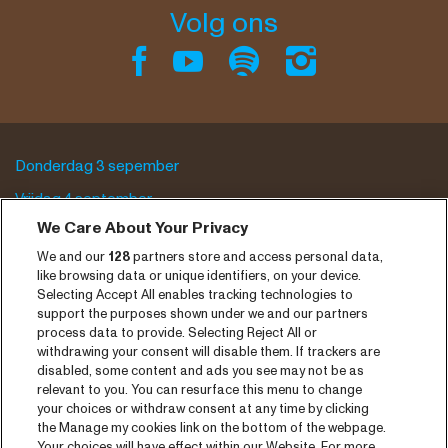
Volg ons
Donderdag 3 sepember
Vrijdag 4 september
We Care About Your Privacy
Zaterdag 5 september
We and our
128
partners store and access personal data,
Programma archief
like browsing data or unique identifiers, on your device.
Selecting Accept All enables tracking technologies to
Tickets
support the purposes shown under we and our partners
process data to provide. Selecting Reject All or
Nieuws
withdrawing your consent will disable them. If trackers are
disabled, some content and ads you see may not be as
Pers
relevant to you. You can resurface this menu to change
your choices or withdraw consent at any time by clicking
Contact
the Manage my cookies link on the bottom of the webpage.
Your choices will have effect within our Website. For more