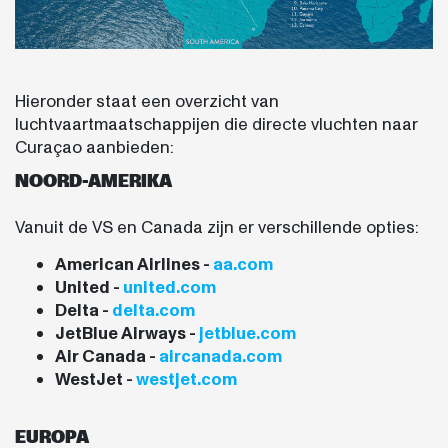
Hieronder staat een overzicht van
luchtvaartmaatschappijen die directe vluchten naar
Curaçao aanbieden:
NOORD-AMERIKA
Vanuit de VS en Canada zijn er verschillende opties:
American Airlines -
aa.com
United -
united.com
Delta -
delta.com
JetBlue Airways -
jetblue.com
Air Canada -
aircanada.com
WestJet -
westjet.com
EUROPA