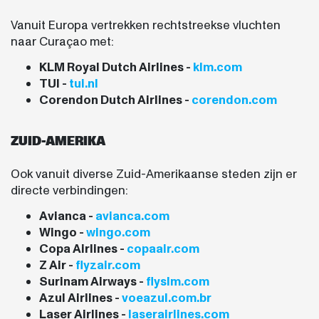
Vanuit Europa vertrekken rechtstreekse vluchten
naar Curaçao met:
KLM Royal Dutch Airlines -
klm.com
TUI -
tui.nl
Corendon Dutch Airlines -
corendon.com
ZUID-AMERIKA
Ook vanuit diverse Zuid-Amerikaanse steden zijn er
directe verbindingen:
Avianca -
avianca.com
Wingo -
wingo.com
Copa Airlines -
copaair.com
Z Air -
flyzair.com
Surinam Airways -
flyslm.com
Azul Airlines -
voeazul.com.br
Laser Airlines -
laserairlines.com