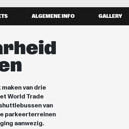
ETS
ALGEMENE INFO
GALLERY
arheid
ren
k maken van drie
het World Trade
 shuttlebussen van
eze parkeerterreinen
liging aanwezig.