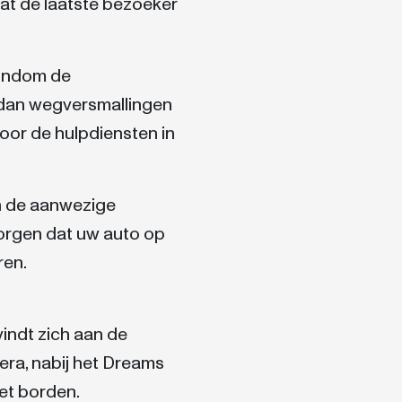
dat de laatste bezoeker
ondom de
 dan wegversmallingen
oor de hulpdiensten in
en de aanwezige
zorgen dat uw auto op
ren.
vindt zich aan de
ra, nabij het Dreams
et borden.