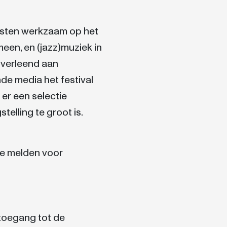
listen werkzaam op het
meen, en (jazz)muziek in
n verleend aan
de media het festival
 er een selectie
elling te groot is.
te melden voor
 toegang tot de