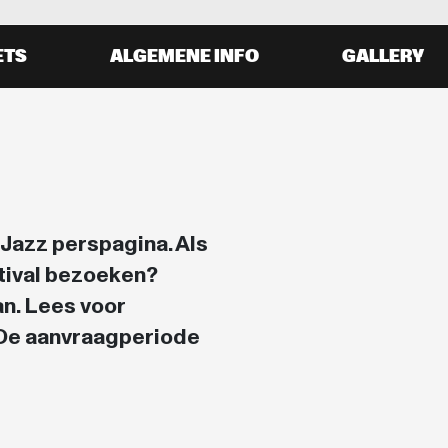
ETS
ALGEMENE INFO
GALLERY
Jazz perspagina. Als
stival bezoeken?
an. Lees voor
 De aanvraagperiode