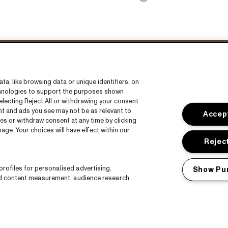
Volg ons
a, like browsing data or unique identifiers, on
echnologies to support the purposes shown
lecting Reject All or withdrawing your consent
ent and ads you see may not be as relevant to
Accept
es or withdraw consent at any time by clicking
ge. Your choices will have effect within our
s
CNSJ26 Spotify playlist
Reject
s
Facebook
rofiles for personalised advertising.
Show Pu
Instagram
nd content measurement, audience research
ct
YouTube