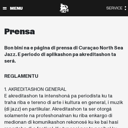
Prensa
Bon biní na e página di prensa di Curaçao North Sea
Jazz. E periodo di aplikashon pa akreditashon ta
será.
REGLAMENTU
1. AKREDITASHON GENERAL
E akreditashon ta intenshoná pa periodista ku ta
traha riba e tereno di arte i kultura en general, i muzik
(di jazz) en partikular. Akreditashon ta ser otorgá
solamente na profeshonalnan ku riba enkargo di
medionan di komunikashon rekonosé ku ke bai hasi