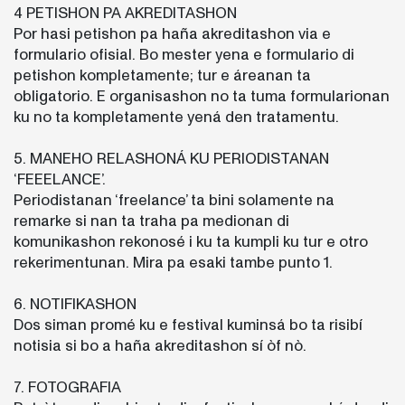
4 PETISHON PA AKREDITASHON
Por hasi petishon pa haña akreditashon via e
formulario ofisial. Bo mester yena e formulario di
petishon kompletamente; tur e áreanan ta
obligatorio. E organisashon no ta tuma formularionan
ku no ta kompletamente yená den tratamentu.
5. MANEHO RELASHONÁ KU PERIODISTANAN
‘FEEELANCE’.
Periodistanan ‘freelance’ ta bini solamente na
remarke si nan ta traha pa medionan di
komunikashon rekonosé i ku ta kumpli ku tur e otro
rekerimentunan. Mira pa esaki tambe punto 1.
6. NOTIFIKASHON
Dos siman promé ku e festival kuminsá bo ta risibí
notisia si bo a haña akreditashon sí òf nò.
7. FOTOGRAFIA