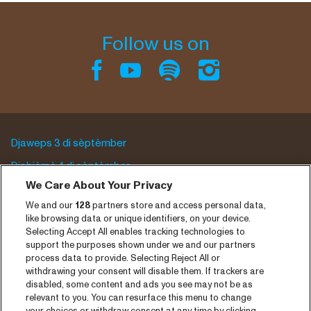
Follow us on
Djaweps 3 di sèptèmber
Djabièrnè 4 di sèptèmber
We Care About Your Privacy
Djasabra 5 di sèptèmber
We and our
128
partners store and access personal data,
Program archive
like browsing data or unique identifiers, on your device.
Selecting Accept All enables tracking technologies to
Entrada
support the purposes shown under we and our partners
process data to provide. Selecting Reject All or
Notisia
withdrawing your consent will disable them. If trackers are
disabled, some content and ads you see may not be as
Prensa
relevant to you. You can resurface this menu to change