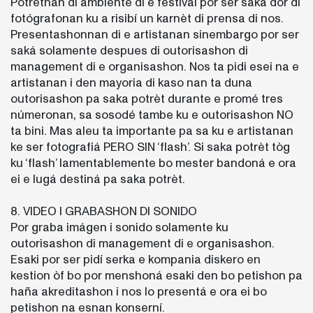
Potrètnan di ambiente di e festival por ser saká dor di
fotógrafonan ku a risibí un karnèt di prensa di nos.
Presentashonnan di e artistanan sinembargo por ser
saká solamente despues di outorisashon di
management di e organisashon. Nos ta pidi esei na e
artistanan i den mayoria di kaso nan ta duna
outorisashon pa saka potrèt durante e promé tres
númeronan, sa sosodé tambe ku e outorisashon NO
ta bini. Mas aleu ta importante pa sa ku e artistanan
ke ser fotografiá PERO SIN ‘flash’. Si saka potrèt tòg
ku ‘flash’ lamentablemente bo mester bandoná e ora
ei e lugá destiná pa saka potrèt.
8. VIDEO I GRABASHON DI SONIDO
Por graba imágen i sonido solamente ku
outorisashon di management di e organisashon.
Esaki por ser pidí serka e kompania diskero en
kestion òf bo por menshoná esaki den bo petishon pa
haña akreditashon i nos lo presentá e ora ei bo
petishon na esnan konserní.