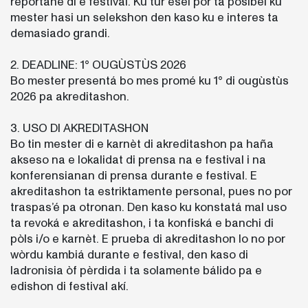
reportahe di e festival. Ku tur esei por ta posibel ku
mester hasi un selekshon den kaso ku e interes ta
demasiado grandi.
2. DEADLINE: 1° OUGÙSTÙS 2026
Bo mester presentá bo mes promé ku 1° di ougùstùs
2026 pa akreditashon.
3. USO DI AKREDITASHON
Bo tin mester di e karnèt di akreditashon pa haña
akseso na e lokalidat di prensa na e festival i na
konferensianan di prensa durante e festival. E
akreditashon ta estriktamente personal, pues no por
traspas’é pa otronan. Den kaso ku konstatá mal uso
ta revoká e akreditashon, i ta konfiská e banchi di
pòls i/o e karnèt. E prueba di akreditashon lo no por
wòrdu kambiá durante e festival, den kaso di
ladronisia òf pèrdida i ta solamente bálido pa e
edishon di festival akí.