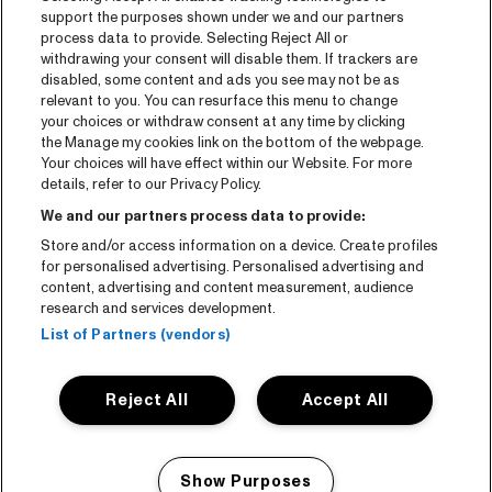
Contact
support the purposes shown under we and our partners
process data to provide. Selecting Reject All or
withdrawing your consent will disable them. If trackers are
CNSJ26 Spotify playlist
disabled, some content and ads you see may not be as
relevant to you. You can resurface this menu to change
Facebook
your choices or withdraw consent at any time by clicking
Instagram
the Manage my cookies link on the bottom of the webpage.
Your choices will have effect within our Website. For more
YouTube
details, refer to our Privacy Policy.
We and our partners process data to provide:
Algemene voorwaarden
Store and/or access information on a device. Create profiles
Cookie policy
for personalised advertising. Personalised advertising and
content, advertising and content measurement, audience
research and services development.
Privacy statement
List of Partners (vendors)
Accessibility-Statement
Reject All
Accept All
Show Purposes