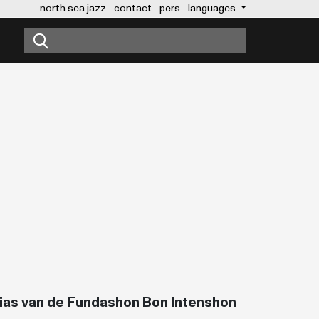
north sea jazz
contact
pers
languages
lias van de Fundashon Bon Intenshon