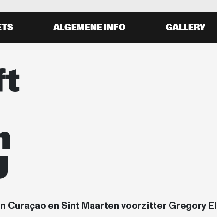
ETS
ALGEMENE INFO
GALLERY
ft
n
J
n Curaçao en Sint Maarten voorzitter Gregory E