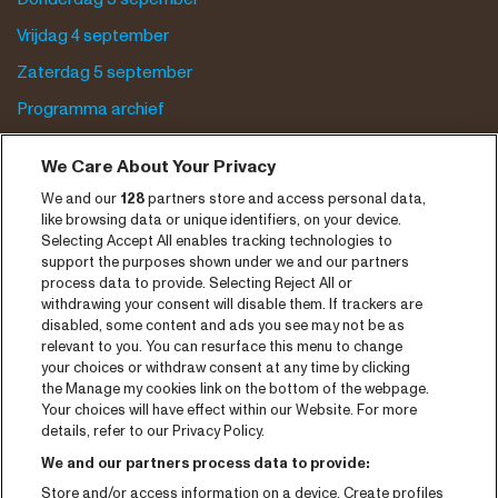
Vrijdag 4 september
Zaterdag 5 september
Programma archief
Tickets
We Care About Your Privacy
Nieuws
We and our
128
partners store and access personal data,
like browsing data or unique identifiers, on your device.
Pers
Selecting Accept All enables tracking technologies to
support the purposes shown under we and our partners
Contact
process data to provide. Selecting Reject All or
withdrawing your consent will disable them. If trackers are
CNSJ26 Spotify playlist
disabled, some content and ads you see may not be as
relevant to you. You can resurface this menu to change
Facebook
your choices or withdraw consent at any time by clicking
the Manage my cookies link on the bottom of the webpage.
Instagram
Your choices will have effect within our Website. For more
YouTube
details, refer to our Privacy Policy.
We and our partners process data to provide:
Algemene voorwaarden
Store and/or access information on a device. Create profiles