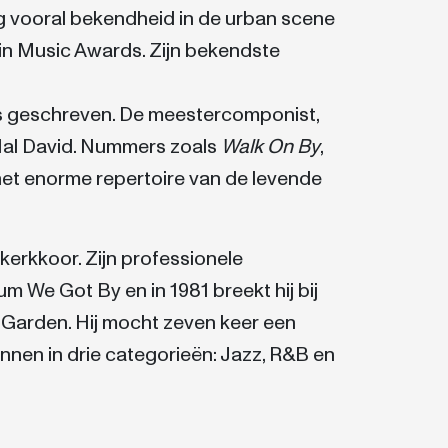
eeg vooral bekendheid in de urban scene
Latin Music Awards. Zijn bekendste
s geschreven. De meestercomponist,
r Hal David. Nummers zoals
Walk On By
,
 het enorme repertoire van de levende
kerkkoor. Zijn professionele
m We Got By en in 1981 breekt hij bij
f Garden. Hij mocht zeven keer een
nen in drie categorieën: Jazz, R&B en