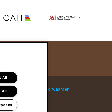
 All
Algemene voorwaarden
 All
Cookie policy
rposes