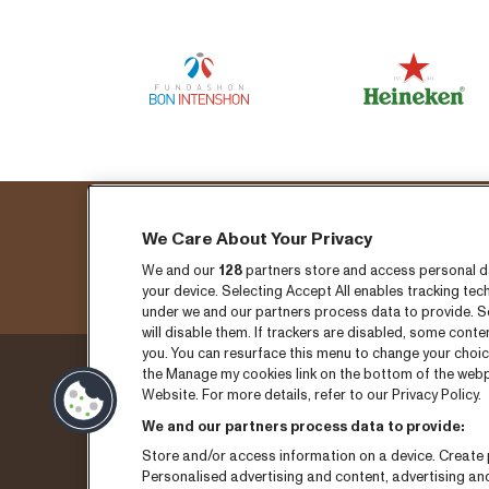
We Care About Your Privacy
We and our
128
partners store and access personal dat
your device. Selecting Accept All enables tracking t
under we and our partners process data to provide. Se
will disable them. If trackers are disabled, some cont
you. You can resurface this menu to change your choic
the Manage my cookies link on the bottom of the webpa
Donderdag 3 sepember
Ticket
Website. For more details, refer to our Privacy Policy.
We and our partners process data to provide:
Vrijdag 4 september
Nieuw
Store and/or access information on a device. Create p
Zaterdag 5 september
Pers
Personalised advertising and content, advertising a