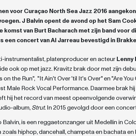
namen voor Curaçao North Sea Jazz 2016 aangeko
voegen. J Balvin opent de avond op het Sam Coo
 de komst van Burt Bacharach met zijn band voor
 een concert van Al Jarreau bevestigd in Brakke
i-instrumentalist, platenproducer en acteur
Lenny 
eide ook op met jazz. Kravitz brak door met zijn de
 on the Run", "It Ain't Over 'til It's Over" en "Are
Best Male Rock Vocal Performance. Daarmee brak hij
eft hij het record van meest opeenvolgende overwi
tudio-album,
Strut
. In 2015 gevolgd door een concer
 Balvin, is een reggaetonzanger uit Medellín in Colo
 zoals hiphop, dancehall, champeta en bachata en beg