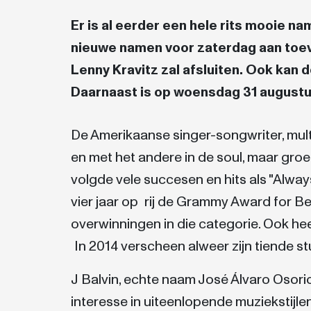
Er is al eerder een hele rits mooie 
nieuwe namen voor zaterdag aan toe
Lenny Kravitz zal afsluiten. Ook kan
Daarnaast is op woensdag 31 augustus
De Amerikaanse singer-songwriter, mult
en met het andere in de soul, maar gro
volgde vele succesen en hits als "Always
vier jaar op rij de Grammy Award for 
overwinningen in die categorie. Ook he
In 2014 verscheen alweer zijn tiende s
J Balvin, echte naam José Álvaro Osorio
interesse in uiteenlopende muziekstijlen