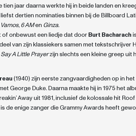
de tien jaar daarna werkte hij in beide landen en kr
ar liefst dertien nominaties binnen bij de Billboard 
 Vamos
,
6 AM
en
Ginza
.
t of onbewust een liedje dat door
Burt Bacharach
i
ndeel van zijn klassiekers samen met tekstschrijve
I Say A Little Prayer
zijn slechts een kleine greep uit
rreau
(1940) zijn eerste zangvaardigheden op in het 
met George Duke. Daarna maakte hij in 1975 het albu
eakin’ Away uit 1981, inclusief de kolossale hit Roo
is de enige zanger die Grammy Awards heeft gewon