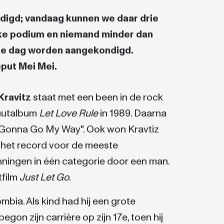
ndigd; vandaag kunnen we daar drie
ke podium en niemand minder dan
 die dag worden aangekondigd.
put Mei Mei.
Kravitz
staat met een been in de rock
buutalbum
Let Love Rule
in 1989. Daarna
 You Gonna Go My Way". Ook won Kravtiz
 het record voor de meeste
nningen in één categorie door een man.
tfilm
Just Let Go
.
mbia. Als kind had hij een grote
on zijn carrière op zijn 17e, toen hij