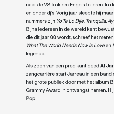
naar de VS trok om Engels te leren. In 
en onder dj’s. Vorig jaar sleepte hij ma
nummers zijn
Yo Te Lo Dije
,
Tranquila
,
Ay
Bijna iedereen in de wereld kent bewus
die dit jaar 88 wordt, schreef het mere
What The World Needs Now Is Love
en
legende.
Als zoon van een predikant deed
Al Ja
zangcarrière start Jarreau in een band 
het grote publiek door met het album Br
Grammy Award in ontvangst nemen. Hij 
Pop.