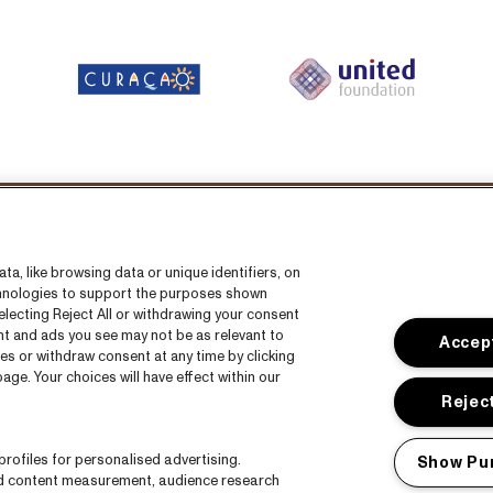
Volg ons
a, like browsing data or unique identifiers, on
echnologies to support the purposes shown
lecting Reject All or withdrawing your consent
ent and ads you see may not be as relevant to
Accept
es or withdraw consent at any time by clicking
ge. Your choices will have effect within our
s
CNSJ26 Spotify playlist
Reject
s
Facebook
rofiles for personalised advertising.
Show Pu
Instagram
nd content measurement, audience research