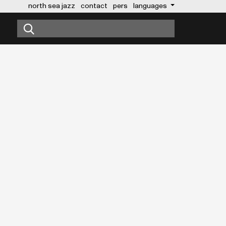
north sea jazz
contact
pers
languages