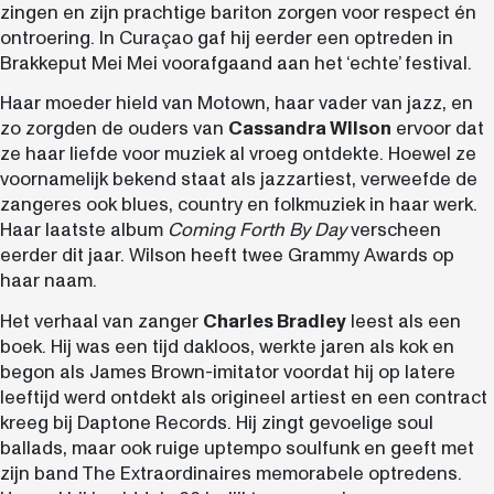
zingen en zijn prachtige bariton zorgen voor respect én
ontroering. In Curaçao gaf hij eerder een optreden in
Brakkeput Mei Mei voorafgaand aan het ‘echte’ festival.
Haar moeder hield van Motown, haar vader van jazz, en
zo zorgden de ouders van
Cassandra Wilson
ervoor dat
ze haar liefde voor muziek al vroeg ontdekte. Hoewel ze
voornamelijk bekend staat als jazzartiest, verweefde de
zangeres ook blues, country en folkmuziek in haar werk.
Haar laatste album
Coming Forth By Day
verscheen
eerder dit jaar. Wilson heeft twee Grammy Awards op
haar naam.
Het verhaal van zanger
Charles Bradley
leest als een
boek. Hij was een tijd dakloos, werkte jaren als kok en
begon als James Brown-imitator voordat hij op latere
leeftijd werd ontdekt als origineel artiest en een contract
kreeg bij Daptone Records. Hij zingt gevoelige soul
ballads, maar ook ruige uptempo soulfunk en geeft met
zijn band The Extraordinaires memorabele optredens.