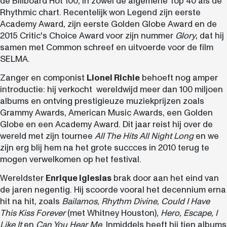
de Billboard Hot 100, in zowel de algemene Top 40 als de
Rhythmic chart. Recentelijk won Legend zijn eerste
Academy Award, zijn eerste Golden Globe Award en de
2015 Critic's Choice Award voor zijn nummer
Glory
, dat hij
samen met Common schreef en uitvoerde voor de film
SELMA.
Zanger en componist
Lionel Richie
behoeft nog amper
introductie: hij verkocht wereldwijd meer dan 100 miljoen
albums en ontving prestigieuze muziekprijzen zoals
Grammy Awards, American Music Awards, een Golden
Globe en een Academy Award. Dit jaar reist hij over de
wereld met zijn tournee
All The Hits All Night Long
en we
zijn erg blij hem na het grote succces in 2010 terug te
mogen verwelkomen op het festival.
Wereldster
Enrique Iglesias
brak door aan het eind van
de jaren negentig. Hij scoorde vooral het decennium erna
hit na hit, zoals
Bailamos, Rhythm Divine, Could I Have
This Kiss Forever
(met Whitney Houston),
Hero, Escape, I
Like It
en
Can You Hear Me
. Inmiddels heeft hij tien albums