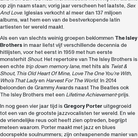
op zijn naam staan; vorig jaar verscheen het laatste,
Sex
And Love
. Iglesias verkocht al meer dan 137 miljoen
albums, wat hem een van de bestverkopende latin
artiesten ter wereld maakt.
Als een van slechts weinig groepen beklommen
The Isley
Brothers
in maar liefst vijf verschillende decennia de
hitlijsten, voor het eerst in 1959 met hun eerste
monsterhit
Shout.
Het repertoire van The Isley Brothers is
een echte
trip down memory lane
, met hits als
Twist &
Shout, This Old Heart Of Mine, Love The One You’re With,
Who’s That Lady
en
Harvest For The World
. In 2014
beloonden de Grammy Awards naast The Beatles ook
The Isley Brothers met een
Lifetime Achievement
-prijs.
In nog geen vier jaar tijd is
Gregory Porter
uitgegroeid
tot een van de grootste jazzvocalisten ter wereld. En wie
de vriendelijke reus ooit heeft zien optreden, begrijpt
meteen waarom. Porter maakt met jazz en blues
doorspekte soulnummers; zijn ontwapenende manier van