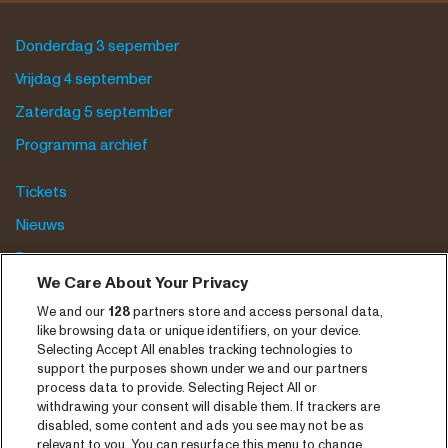
Donderdag 3 sepember
Vrijdag 4 september
Zaterdag 5 september
Programma archief
Tickets
Nieuws
Pers
We Care About Your Privacy
Contact
We and our
128
partners store and access personal data,
like browsing data or unique identifiers, on your device.
CNSJ26 Spotify playlist
Selecting Accept All enables tracking technologies to
support the purposes shown under we and our partners
Facebook
process data to provide. Selecting Reject All or
Instagram
withdrawing your consent will disable them. If trackers are
disabled, some content and ads you see may not be as
YouTube
relevant to you. You can resurface this menu to change