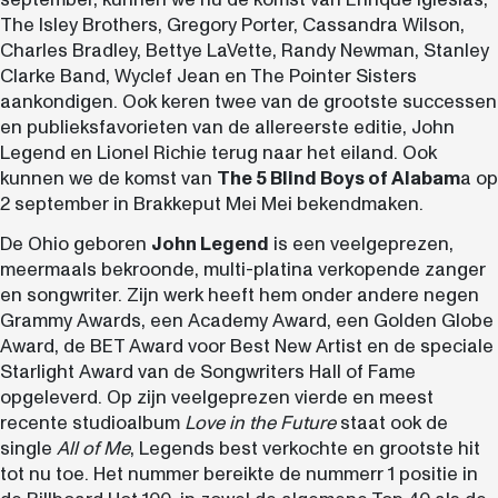
The Isley Brothers, Gregory Porter, Cassandra Wilson,
Charles Bradley, Bettye LaVette, Randy Newman, Stanley
Clarke Band, Wyclef Jean en The Pointer Sisters
aankondigen. Ook keren twee van de grootste successen
en publieksfavorieten van de allereerste editie, John
Legend en Lionel Richie terug naar het eiland. Ook
kunnen we de komst van
The 5 Blind Boys of Alabam
a op
2 september in Brakkeput Mei Mei bekendmaken.
De Ohio geboren
John Legend
is een veelgeprezen,
meermaals bekroonde, multi-platina verkopende zanger
en songwriter. Zijn werk heeft hem onder andere negen
Grammy Awards, een Academy Award, een Golden Globe
Award, de BET Award voor Best New Artist en de speciale
Starlight Award van de Songwriters Hall of Fame
opgeleverd. Op zijn veelgeprezen vierde en meest
recente studioalbum
Love in the Future
staat ook de
single
All of Me
, Legends best verkochte en grootste hit
tot nu toe. Het nummer bereikte de nummerr 1 positie in