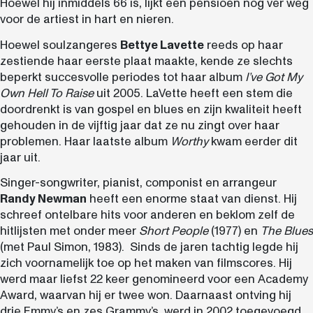
Hoewel hij inmiddels 66 is, lijkt een pensioen nog ver weg
voor de artiest in hart en nieren.
Hoewel soulzangeres
Bettye Lavette
reeds op haar
zestiende haar eerste plaat maakte, kende ze slechts
beperkt succesvolle periodes tot haar album
I’ve Got My
Own Hell To Raise
uit 2005. LaVette heeft een stem die
doordrenkt is van gospel en blues en zijn kwaliteit heeft
gehouden in de vijftig jaar dat ze nu zingt over haar
problemen. Haar laatste album
Worthy
kwam eerder dit
jaar uit.
Singer-songwriter, pianist, componist en arrangeur
Randy Newman
heeft een enorme staat van dienst. Hij
schreef ontelbare hits voor anderen en beklom zelf de
hitlijsten met onder meer
Short People
(1977) en
The Blues
(met Paul Simon, 1983). Sinds de jaren tachtig legde hij
zich voornamelijk toe op het maken van filmscores. Hij
werd maar liefst 22 keer genomineerd voor een Academy
Award, waarvan hij er twee won. Daarnaast ontving hij
drie Emmy’s en zes Grammy’s, werd in 2002 toegevoegd