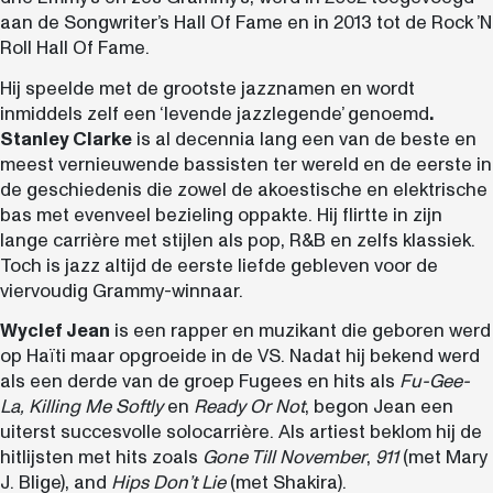
aan de Songwriter’s Hall Of Fame en in 2013 tot de Rock ’N
Roll Hall Of Fame.
Hij speelde met de grootste jazznamen en wordt
inmiddels zelf een ‘levende jazzlegende’ genoemd
.
Stanley Clarke
is al decennia lang een van de beste en
meest vernieuwende bassisten ter wereld en de eerste in
de geschiedenis die zowel de akoestische en elektrische
bas met evenveel bezieling oppakte. Hij flirtte in zijn
lange carrière met stijlen als pop, R&B en zelfs klassiek.
Toch is jazz altijd de eerste liefde gebleven voor de
viervoudig Grammy-winnaar.
Wyclef Jean
is een rapper en muzikant die geboren werd
op Haïti maar opgroeide in de VS. Nadat hij bekend werd
als een derde van de groep Fugees en hits als
Fu-Gee-
La, Killing Me Softly
en
Ready Or Not
, begon Jean een
uiterst succesvolle solocarrière. Als artiest beklom hij de
hitlijsten met hits zoals
Gone Till November
,
911
(met Mary
J. Blige), and
Hips Don’t Lie
(met Shakira).