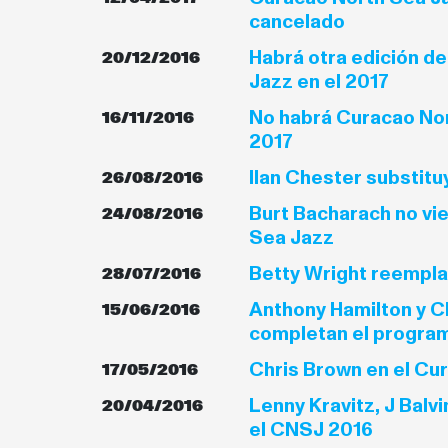
cancelado
Habrá otra edición d
20/12/2016
Jazz en el 2017
No habrá Curacao Nor
16/11/2016
2017
Ilan Chester substitu
26/08/2016
Burt Bacharach no vi
24/08/2016
Sea Jazz
Betty Wright reempla
28/07/2016
Anthony Hamilton y C
15/06/2016
completan el progra
Chris Brown en el Cu
17/05/2016
Lenny Kravitz, J Balv
20/04/2016
el CNSJ 2016