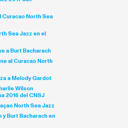
el Curacao North Sea
th Sea Jazz en el
ye a Burt Bacharach
ene al Curacao North
za a Melody Gardot
harlie Wilson
ma 2016 del CNSJ
raçao North Sea Jazz
in y Burt Bacharach en