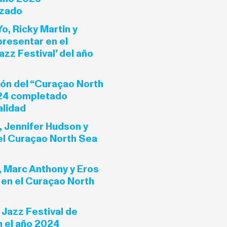
izado
o, Ricky Martin y
resentar en el
zz Festival’ del año
ción del “Curaçao North
024 completado
alidad
, Jennifer Hudson y
el Curaçao North Sea
, Marc Anthony y Eros
en el Curaçao North
 Jazz Festival de
 el año 2024