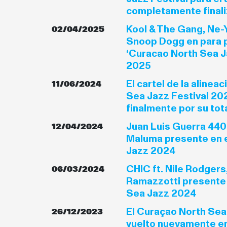
completamente final
Kool & The Gang, Ne-Y
02/04/2025
Snoop Dogg en para p
‘Curacao North Sea Ja
2025
El cartel de la alinea
11/06/2024
Sea Jazz Festival 2
finalmente por su tot
Juan Luis Guerra 440
12/04/2024
Maluma presente en 
Jazz 2024
CHIC ft. Nile Rodgers
06/03/2024
Ramazzotti presente 
Sea Jazz 2024
El Curaçao North Sea
26/12/2023
vuelto nuevamente en