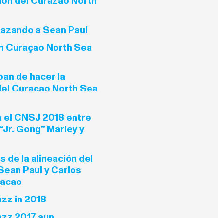
ión del Curazao North
azando a Sean Paul
n Curaçao North Sea
an de hacer la
del Curacao North Sea
 el CNSJ 2018 entre
“Jr. Gong” Marley y
 de la alineación del
Sean Paul y Carlos
racao
zz in 2018
azz 2017 aun