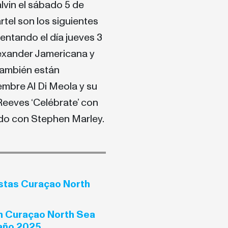
lvin el sábado 5 de
tel son los siguientes
sentando el día jueves 3
exander Jamericana y
También están
mbre Al Di Meola y su
Reeves ‘Celébrate’ con
do con Stephen Marley.
istas Curaçao North
ón Curaçao North Sea
 año 2025