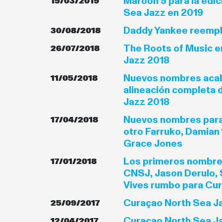
Maroon 5 para la edic
15/03/2019
Sea Jazz en 2019
Daddy Yankee reempl
30/08/2018
The Roots of Music e
26/07/2018
Jazz 2018
Nuevos nombres acab
11/05/2018
alineación completa 
Jazz 2018
Nuevos nombres para
17/04/2018
otro Farruko, Damian 
Grace Jones
Los primeros nombres
17/01/2018
CNSJ, Jason Derulo, 
Vives rumbo para Cu
Curaçao North Sea Ja
25/09/2017
Curacao North Sea J
12/04/2017