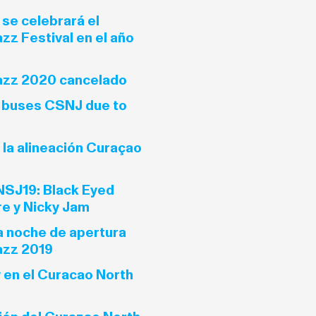
se celebrará el
z Festival en el año
azz 2020 cancelado
e buses CSNJ due to
 la alineación Curaçao
NSJ19: Black Eyed
re y Nicky Jam
a noche de apertura
azz 2019
y en el Curacao North