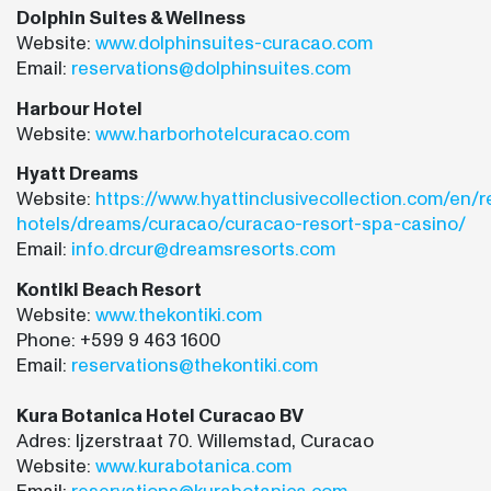
Dolphin Suites & Wellness
Website:
www.dolphinsuites-curacao.com
Email:
reservations@dolphinsuites.com
Harbour Hotel
Website:
www.harborhotelcuracao.com
Hyatt Dreams
Website:
https://www.hyattinclusivecollection.com/en/r
hotels/dreams/curacao/curacao-resort-spa-casino/
Email:
info.drcur@dreamsresorts.com
Kontiki Beach Resort
Website:
www.thekontiki.com
Phone: +599 9 463 1600
Email:
reservations@thekontiki.com
Kura Botanica Hotel Curacao BV
Adres: Ijzerstraat 70. Willemstad, Curacao
Website:
www.kurabotanica.com