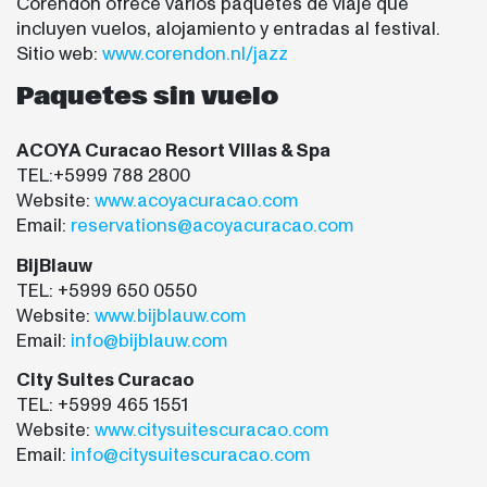
Corendon ofrece varios paquetes de viaje que
incluyen vuelos, alojamiento y entradas al festival.
Sitio web:
www.corendon.nl/jazz
Paquetes sin vuelo
ACOYA Curacao Resort Villas & Spa
TEL:+5999 788 2800
Website:
www.acoyacuracao.com
Email:
reservations@acoyacuracao.com
BijBlauw
TEL: +5999 650 0550
Website:
www.bijblauw.com
Email:
info@bijblauw.com
City Suites Curacao
TEL: +5999 465 1551
Website:
www.citysuitescuracao.com
Email:
info@citysuitescuracao.com