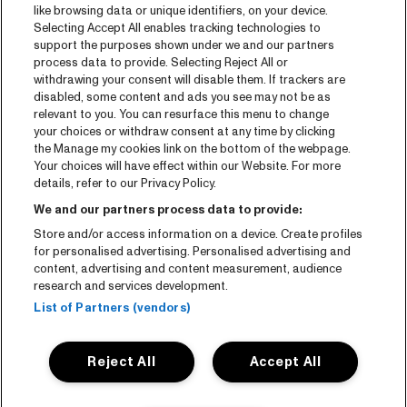
Archivo del programa
like browsing data or unique identifiers, on your device.
Selecting Accept All enables tracking technologies to
Entradas
support the purposes shown under we and our partners
process data to provide. Selecting Reject All or
Notisia
withdrawing your consent will disable them. If trackers are
disabled, some content and ads you see may not be as
Prensa
relevant to you. You can resurface this menu to change
your choices or withdraw consent at any time by clicking
Contaco
the Manage my cookies link on the bottom of the webpage.
Your choices will have effect within our Website. For more
CNSJ26 Spotify playlist
details, refer to our Privacy Policy.
Facebook
We and our partners process data to provide:
Store and/or access information on a device. Create profiles
Instagram
for personalised advertising. Personalised advertising and
YouTube
content, advertising and content measurement, audience
research and services development.
General conditions
List of Partners (vendors)
Cookie policy
Reject All
Accept All
Privacy statement