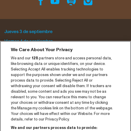
Jueves 3 de septiembre
Viernes 4 de septiembre
We Care About Your Privacy
Sábado 5 de septiembre
We and our
128
partners store and access personal data,
Archivo del programa
like browsing data or unique identifiers, on your device.
Selecting Accept All enables tracking technologies to
Entradas
support the purposes shown under we and our partners
process data to provide. Selecting Reject All or
Notisia
withdrawing your consent will disable them. If trackers are
disabled, some content and ads you see may not be as
Prensa
relevant to you. You can resurface this menu to change
your choices or withdraw consent at any time by clicking
Contaco
the Manage my cookies link on the bottom of the webpage.
Your choices will have effect within our Website. For more
CNSJ26 Spotify playlist
details, refer to our Privacy Policy.
Facebook
We and our partners process data to provide: