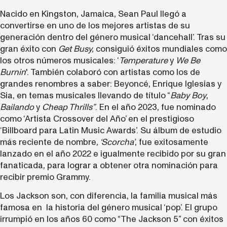
Nacido en Kingston, Jamaica, Sean Paul llegó a
convertirse en uno de los mejores artistas de su
generación
dentro del género musical ‘dancehall’. Tras su
gran éxito con
Get Busy,
consiguió éxitos mundiales como
los otros números musicales: ‘
Temperature
y
We Be
Burnin
'. También colaboró con artistas como los de
grandes renombres a saber: Beyoncé, Enrique Iglesias y
Sia, en temas musicales llevando de título “
Baby Boy
,
Bailando
y
Cheap Thrills”
. En el año 2023, fue nominado
como ‘Artista Crossover del Año’ en el prestigioso
‘Billboard para Latin Music Awards’. Su álbum de estudio
más reciente de nombre
, ‘Scorcha’
, fue exitosamente
lanzado en el año 2022 e igualmente recibido por su gran
fanaticada, para lograr a obtener otra nominación para
recibir premio Grammy.
Los Jackson son, con diferencia, la familia musical más
famosa en la historia del género musical ‘pop’. El grupo
irrumpió en los años 60 como “The Jackson 5” con éxitos