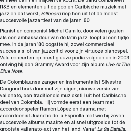
er meer dan tien miljoen verkocht. De band combineert
R&B en elementen uit de pop en Caribische muziek met
jazz en dat werkt;
Billboard
riep hen uit tot de meest
succesvolle jazzartiest van de jaren ‘80.
Pianist en componist Michel Camilo, door velen gezien
als een ambassadeur van de latin jazz, loopt al een tijdje
mee. In de jaren ‘80 oogstte hij zowel commercieel
succes als lof van jazzcritici voor zijn virtuoze pianospel.
Vele concerten op prestigieuze podia volgden en in 2003
ontving hij een Grammy Award voor zijn album
Live At The
Blue Note
.
De Colombiaanse zanger en instrumentalist Silvestre
Dangond brak door met zijn eigen, nieuwe versie van
vallenato, een traditionele muziekstijl uit het Caribische
deel van Colombia. Hij vormde eerst een team met
accordeonspeler Ramón López en daarna met
accordeonist Juancho de la Espriella met wie hij zeven
succesvolle albums maakte en al snel uitgroeide tot de
grootste vallenato-act van het land. Vanaf
La 9a Batalla
,