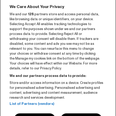
Nieuws
We Care About Your Privacy
Pers
We and our
128
partners store and access personal data,
like browsing data or unique identifiers, on your device.
Contact
Selecting Accept All enables tracking technologies to
support the purposes shown under we and our partners
CNSJ26 Spotify playlist
process data to provide. Selecting Reject All or
withdrawing your consent will disable them. If trackers are
Facebook
disabled, some content and ads you see may not be as
relevant to you. You can resurface this menu to change
Instagram
your choices or withdraw consent at any time by clicking
the Manage my cookies link on the bottom of the webpage.
YouTube
Your choices will have effect within our Website. For more
details, refer to our Privacy Policy.
Algemene voorwaarden
We and our partners process data to provide:
Cookie policy
Store and/or access information on a device. Create profiles
for personalised advertising. Personalised advertising and
content, advertising and content measurement, audience
Privacy statement
research and services development.
Accessibility-Statement
List of Partners (vendors)