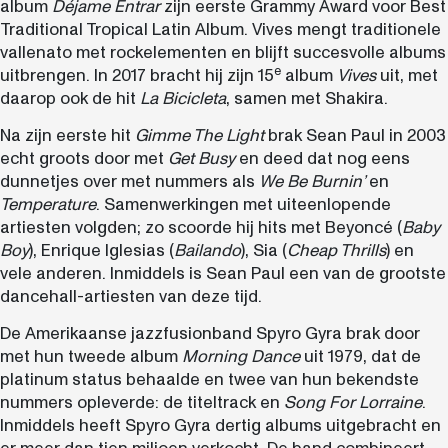
album
Déjame Entrar
zijn eerste Grammy Award voor Best
Traditional Tropical Latin Album. Vives mengt traditionele
vallenato met rockelementen en blijft succesvolle albums
e
uitbrengen. In 2017 bracht hij zijn 15
album
Vives
uit, met
daarop ook de hit
La Bicicleta
, samen met Shakira.
Na zijn eerste hit
Gimme The Light
brak Sean Paul in 2003
echt groots door met
Get Busy
en deed dat nog eens
dunnetjes over met nummers als
We Be Burnin’
en
Temperature
. Samenwerkingen met uiteenlopende
artiesten volgden; zo scoorde hij hits met Beyoncé (
Baby
Boy
), Enrique Iglesias (
Bailando
), Sia (
Cheap Thrills
) en
vele anderen. Inmiddels is Sean Paul een van de grootste
dancehall-artiesten van deze tijd.
De Amerikaanse jazzfusionband Spyro Gyra brak door
met hun tweede album
Morning Dance
uit 1979, dat de
platinum status behaalde en twee van hun bekendste
nummers opleverde: de titeltrack en
Song For Lorraine
.
Inmiddels heeft Spyro Gyra dertig albums uitgebracht en