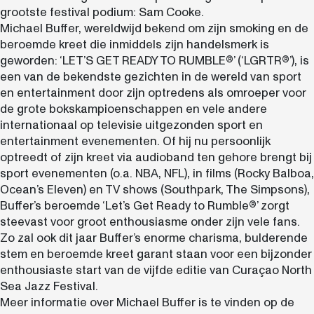
grootste festival podium: Sam Cooke.
Michael Buffer, wereldwijd bekend om zijn smoking en de
beroemde kreet die inmiddels zijn handelsmerk is
geworden: ‘LET’S GET READY TO RUMBLE®’ (‘LGRTR®’), is
een van de bekendste gezichten in de wereld van sport
en entertainment door zijn optredens als omroeper voor
de grote bokskampioenschappen en vele andere
internationaal op televisie uitgezonden sport en
entertainment evenementen. Of hij nu persoonlijk
optreedt of zijn kreet via audioband ten gehore brengt bij
sport evenementen (o.a. NBA, NFL), in films (Rocky Balboa,
Ocean’s Eleven) en TV shows (Southpark, The Simpsons),
Buffer’s beroemde ‘Let’s Get Ready to Rumble®’ zorgt
steevast voor groot enthousiasme onder zijn vele fans.
Zo zal ook dit jaar Buffer’s enorme charisma, bulderende
stem en beroemde kreet garant staan voor een bijzonder
enthousiaste start van de vijfde editie van Curaçao North
Sea Jazz Festival.
Meer informatie over Michael Buffer is te vinden op de