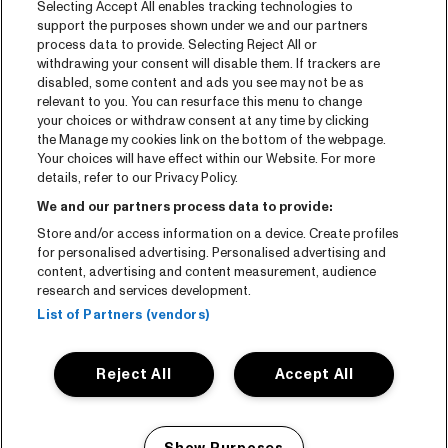
Selecting Accept All enables tracking technologies to
Contact
support the purposes shown under we and our partners
process data to provide. Selecting Reject All or
withdrawing your consent will disable them. If trackers are
CNSJ26 Spotify playlist
disabled, some content and ads you see may not be as
relevant to you. You can resurface this menu to change
Facebook
your choices or withdraw consent at any time by clicking
Instagram
the Manage my cookies link on the bottom of the webpage.
Your choices will have effect within our Website. For more
YouTube
details, refer to our Privacy Policy.
We and our partners process data to provide:
Algemene voorwaarden
Store and/or access information on a device. Create profiles
Cookie policy
for personalised advertising. Personalised advertising and
content, advertising and content measurement, audience
research and services development.
Privacy statement
List of Partners (vendors)
Accessibility-Statement
Reject All
Accept All