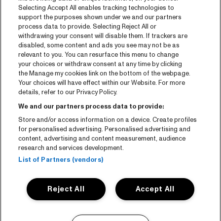
Pers
Selecting Accept All enables tracking technologies to
Contact
support the purposes shown under we and our partners
process data to provide. Selecting Reject All or
withdrawing your consent will disable them. If trackers are
CNSJ26 Spotify playlist
disabled, some content and ads you see may not be as
relevant to you. You can resurface this menu to change
Facebook
your choices or withdraw consent at any time by clicking
Instagram
the Manage my cookies link on the bottom of the webpage.
Your choices will have effect within our Website. For more
YouTube
details, refer to our Privacy Policy.
We and our partners process data to provide:
Algemene voorwaarden
Store and/or access information on a device. Create profiles
Cookie policy
for personalised advertising. Personalised advertising and
content, advertising and content measurement, audience
research and services development.
Privacy statement
List of Partners (vendors)
Accessibility-Statement
Reject All
Accept All