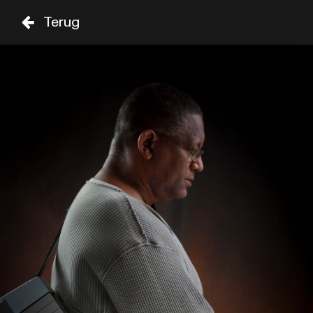
Terug
VR
ZA
02 SEP
03 SEP
ZAAL
TIJD
GENRE
A-Z
SHOWS TOT 20:00
ROBERTO FONSECA
19:00
SIR DUKE
CHUCHO VALDÉS & AFRO 
CUBAN MESSENGERS
19:15
CELIA