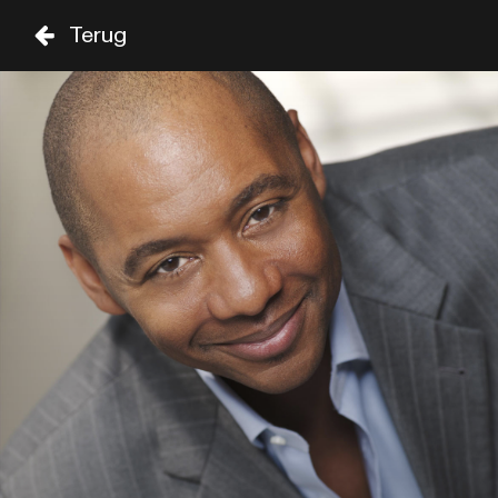
Terug
VR
ZA
02 SEP
03 SEP
ZAAL
TIJD
GENRE
A-Z
SHOWS TOT 20:00
CHIC FEATURING NILE 
RODGERS
19:00
SIR DUKE
DANILO PEREZ TRIO
19:00
CELIA