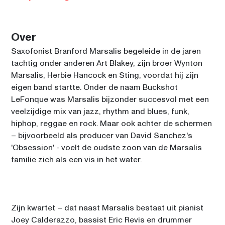
KINGS
23:15
SIR DUKE
Over
STING
00:15
Saxofonist Branford Marsalis begeleide in de jaren 
SAM COOKE
tachtig onder anderen Art Blakey, zijn broer Wynton 
Marsalis, Herbie Hancock en Sting, voordat hij zijn 
eigen band startte. Onder de naam Buckshot 
LeFonque was Marsalis bijzonder succesvol met een 
veelzijdige mix van jazz, rhythm and blues, funk, 
hiphop, reggae en rock. Maar ook achter de schermen 
– bijvoorbeeld als producer van David Sanchez's 
'Obsession' - voelt de oudste zoon van de Marsalis 
familie zich als een vis in het water.
Zijn kwartet – dat naast Marsalis bestaat uit pianist 
Joey Calderazzo, bassist Eric Revis en drummer 