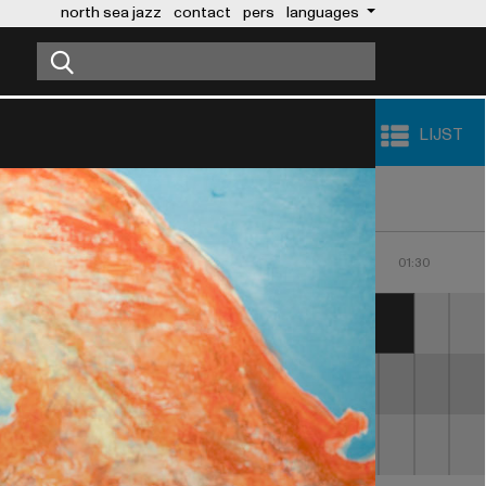
north sea jazz
contact
pers
languages
LIJST
23:00
00:00
01:00
30
23:30
00:30
01:30
 & FIRE
STING
PONCHO SANCHEZ AND 
HIS LATIN JAZZ BAND
SHARON JONES &  
THE DAP KINGS