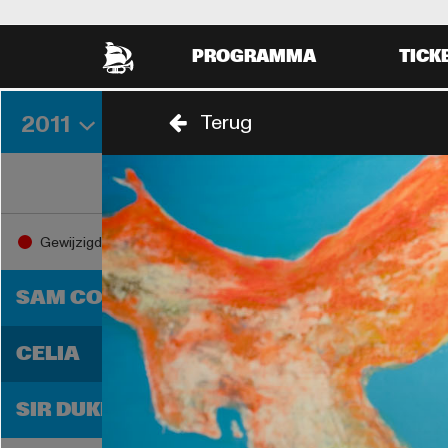
PROGRAMMA
TICK
2011
Terug
VRIJDAG 2 SEPTEMBER
ZATER
18:00
19:0
Gewijzigd
18:30
SAM COOKE
D
CELIA
C
R
SIR DUKE