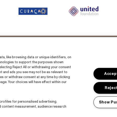
Volg ons
a, like browsing data or unique identifiers, on
echnologies to support the purposes shown
lecting Reject All or withdrawing your consent
ent and ads you see may not be as relevant to
Accept
es or withdraw consent at any time by clicking
ge. Your choices will have effect within our
s
CNSJ26 Spotify playlist
Reject
s
Facebook
rofiles for personalised advertising.
Show Pu
Instagram
nd content measurement, audience research
ct
YouTube