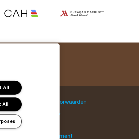
 All
Algemene voorwaarden
 All
Cookie policy
rposes
Privacy statement