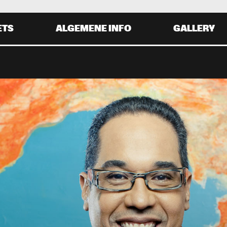
ETS
ALGEMENE INFO
GALLERY
DAG 3 SEPTEMBER
0
20:00
21:00
22:00
19:30
20:30
21:30
22:
KASSAV'
EARTH, WIND
ANILO PEREZ TRIO
BRANFORD MARSALIS 
QUARTET
HIC FEATURING NILE 
LEVI SILVANIE
ODGERS