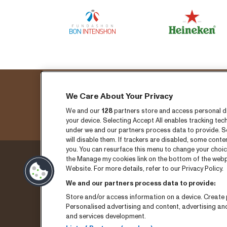
We Care About Your Privacy
We and our
128
partners store and access personal dat
your device. Selecting Accept All enables tracking t
under we and our partners process data to provide. Se
will disable them. If trackers are disabled, some cont
you. You can resurface this menu to change your choic
the Manage my cookies link on the bottom of the webpa
Donderdag 3 sepember
Ticket
Website. For more details, refer to our Privacy Policy.
We and our partners process data to provide:
Vrijdag 4 september
Nieuw
Store and/or access information on a device. Create p
Zaterdag 5 september
Pers
Personalised advertising and content, advertising a
and services development.
Programma archief
Conta