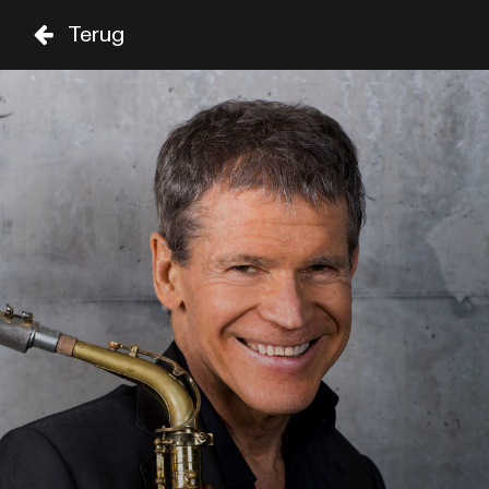
Terug
DO
VR
ZA
29 AUG
30 AUG
31 AUG
ZAAL
TIJD
GENRE
A-Z
SHOWS TOT 20:00
DAVID SANBORN
19:00
CELIA
THIRD WORLD
19:00
SIR DUKE
SHOWS VANAF 20:00