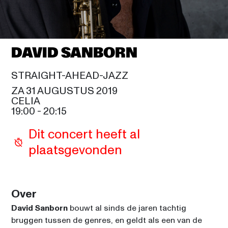
MARIAH CAREY
20:15
SAM COOKE
DAVID SANBORN
ALOE BLACC
21:30
SIR DUKE
STRAIGHT-AHEAD-JAZZ
GLADYS KNIGHT
ZA 31 AUGUSTUS 2019
21:30
CELIA
CELIA
19:00
 - 
20:15
MAROON 5
23:00
Dit concert heeft al 
SAM COOKE
plaatsgevonden
NICKY JAM
00:15
SIR DUKE
Over
David Sanborn
 bouwt al sinds de jaren tachtig 
bruggen tussen de genres, en geldt als een van de 