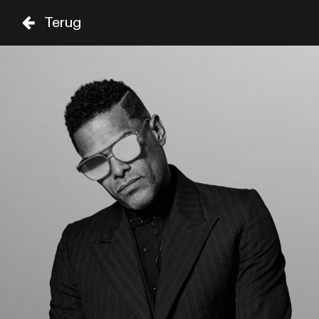
Terug
DO
VR
ZA
29 AUG
30 AUG
31 AUG
ZAAL
TIJD
GENRE
A-Z
SHOWS TOT 20:00
PITBULL
19:00
SAM COOKE
SHOWS VANAF 20:00
INNER CIRCLE
20:15