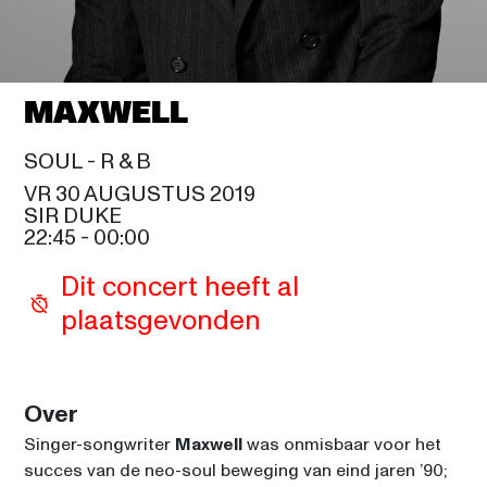
SIR DUKE
KENNY G
20:15
CELIA
MAXWELL
EARTH, WIND & FIRE
21:30
SAM COOKE
SOUL - 
R & B
MAXWELL
VR 30 AUGUSTUS 2019
22:45
SIR DUKE
SIR DUKE
22:45
 - 
00:00
MICHAEL MCDONALD
22:45
Dit concert heeft al 
CELIA
plaatsgevonden
BLACK EYED PEAS
00:00
SAM COOKE
Over
Singer-songwriter 
Maxwell
 was onmisbaar voor het 
succes van de neo-soul beweging van eind jaren ’90; 