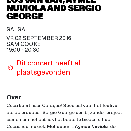
LOS VAN VAN, AYMEE 
CELIA
NUVIOLA AND SERGIO 
LEVEL 42
20:15
GEORGE
SIR DUKE
SALSA
TOM JONES
21:30
VR 02 SEPTEMBER 2016
SAM COOKE
SAM COOKE
19:00
 - 
20:30
BRANFORD MARSALIS 
QUARTET WITH SPECIAL 
22:45
Dit concert heeft al 
GUEST KURT ELLING
plaatsgevonden
CELIA
JAMIE CULLUM
22:45
SIR DUKE
Over
CHRIS BROWN
Cuba komt naar Curaçao! Speciaal voor het festival 
00:00
SAM COOKE
stelde producer Sergio George een bijzonder project 
samen om het publiek het beste te bieden uit de 
Cubaanse muziek. Met daarin… 
Aymee Nuviola
, de 