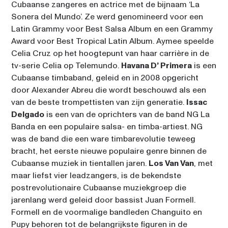
Cubaanse zangeres en actrice met de bijnaam ‘La 
Sonera del Mundo’. Ze werd genomineerd voor een 
Latin Grammy voor Best Salsa Album en een Grammy 
Award voor Best Tropical Latin Album. Aymee speelde 
Celia Cruz op het hoogtepunt van haar carrière in de 
tv-serie Celia op Telemundo. 
Havana D’ Primera
 is een 
Cubaanse timbaband, geleid en in 2008 opgericht 
door Alexander Abreu die wordt beschouwd als een 
van de beste trompettisten van zijn generatie. 
Issac 
Delgado
 is een van de oprichters van de band NG La 
Banda en een populaire salsa- en timba-artiest. NG 
was de band die een ware timbarevolutie teweeg 
bracht, het eerste nieuwe populaire genre binnen de 
Cubaanse muziek in tientallen jaren. 
Los Van Van
, met 
maar liefst vier leadzangers, is de bekendste 
postrevolutionaire Cubaanse muziekgroep die 
jarenlang werd geleid door bassist Juan Formell. 
Formell en de voormalige bandleden Changuito en 
Pupy behoren tot de belangrijkste figuren in de 