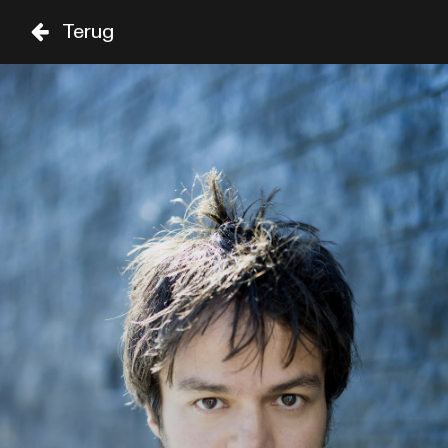
Terug
DO
VR
ZA
01 SEP
02 SEP
03 SEP
ZAAL
TIJD
GENRE
A-Z
SHOWS TOT 20:00
THE CUBAN AFFAIR
19:00
SAM COOKE
SHOWS VANAF 20:00
BETTY WRIGHT
20:15