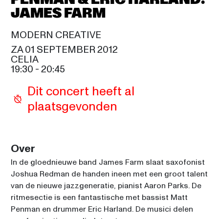
PENMAN & ERIC HARLAND: 
JAMES FARM
ALICIA KEYS
20:00
SAM COOKE
MODERN CREATIVE
ZA 01 SEPTEMBER 2012
SIUDY
CELIA
21:30
SAM COOKE
19:30
 - 
20:45
WAYLON
Dit concert heeft al 
21:30
SIR DUKE
plaatsgevonden
RANDY CRAWFORD & JOE 
SAMPLE TRIO
21:45
CELIA
Over
MANÁ
In de gloednieuwe band James Farm slaat saxofonist 
23:00
Joshua Redman de handen ineen met een groot talent 
SAM COOKE
van de nieuwe jazzgeneratie, pianist Aaron Parks. De 
PAQUITO D'RIVERA SEPTET
ritmesectie is een fantastische met bassist Matt 
23:30
CELIA
Penman en drummer Eric Harland. De musici delen 