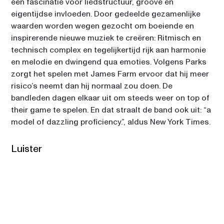
een fascinatie voor liedstructuur, groove en 
INDIA.ARIE 
eigentijdse invloeden. Door gedeelde gezamenlijke 
00:30
SIR DUKE
waarden worden wegen gezocht om boeiende en 
inspirerende nieuwe muziek te creëren: Ritmisch en 
technisch complex en tegelijkertijd rijk aan harmonie 
en melodie en dwingend qua emoties. Volgens Parks 
zorgt het spelen met James Farm ervoor dat hij meer 
risico’s neemt dan hij normaal zou doen. De 
bandleden dagen elkaar uit om steeds weer on top of 
their game te spelen. En dat straalt de band ook uit: “a 
model of dazzling proficiency.”, aldus New York Times. 
Luister