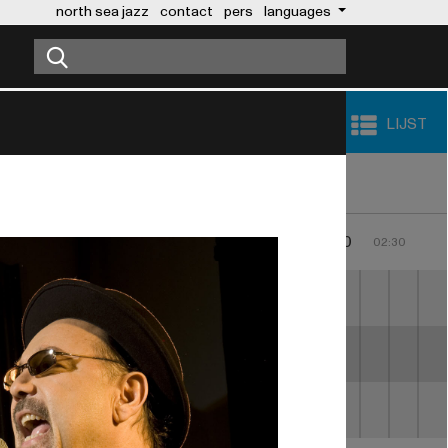
north sea jazz
contact
pers
languages
LIJST
0
00:00
01:00
02:00
23:30
00:30
01:30
02:30
SANTANA
 TOUSSAINT'S THE 
T MISSISSIPPI
EMERALD