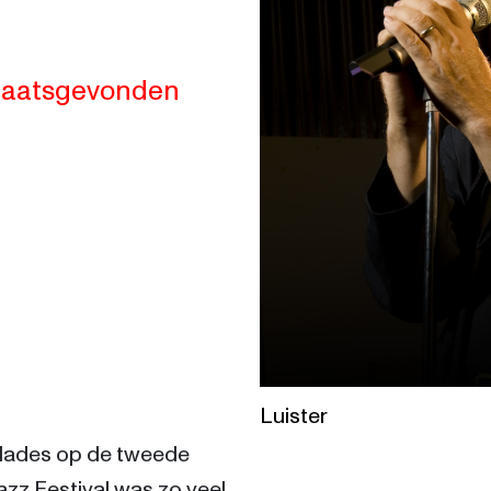
20:00
21:00
22:00
23:0
19:30
20:30
21:30
22:30
 plaatsgevonden
Luister
lades op de tweede 
zz Festival was zo veel 