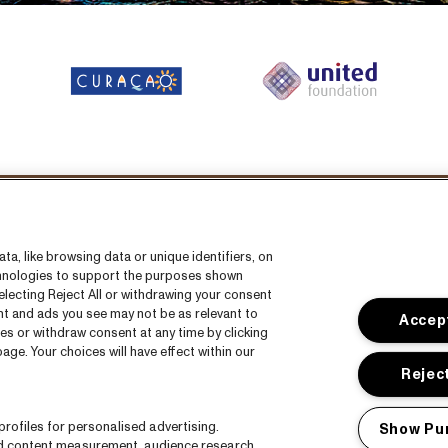
Volg ons
a, like browsing data or unique identifiers, on
echnologies to support the purposes shown
lecting Reject All or withdrawing your consent
ent and ads you see may not be as relevant to
Accept
es or withdraw consent at any time by clicking
ge. Your choices will have effect within our
s
CNSJ26 Spotify playlist
Reject
s
Facebook
rofiles for personalised advertising.
Show Pu
Instagram
nd content measurement, audience research