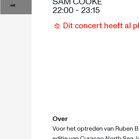
SAM COOKE
18:00
19:00
18:30
22:00
 - 
23:15
Dit concert heeft al
Over
Voor het optreden van Ruben B
editie van Curaçao North Sea Ja