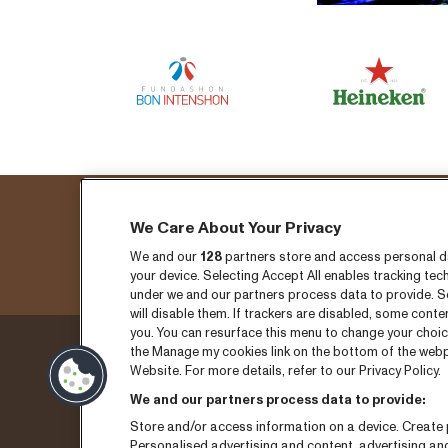
We Care About Your Privacy
We and our
128
partners store and access personal dat
your device. Selecting Accept All enables tracking t
under we and our partners process data to provide. Se
will disable them. If trackers are disabled, some cont
you. You can resurface this menu to change your choic
the Manage my cookies link on the bottom of the webpa
Donderdag 3 sepember
Ticket
Website. For more details, refer to our Privacy Policy.
We and our partners process data to provide:
Vrijdag 4 september
Nieuw
Store and/or access information on a device. Create p
Zaterdag 5 september
Pers
Personalised advertising and content, advertising a