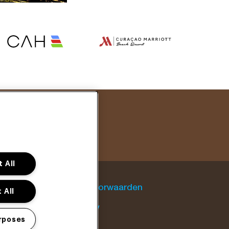
 All
Algemene voorwaarden
 All
Cookie policy
rposes