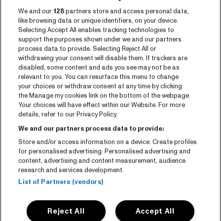
We and our
128
partners store and access personal data,
Programma archief
like browsing data or unique identifiers, on your device.
Selecting Accept All enables tracking technologies to
Tickets
support the purposes shown under we and our partners
process data to provide. Selecting Reject All or
Nieuws
withdrawing your consent will disable them. If trackers are
disabled, some content and ads you see may not be as
Pers
relevant to you. You can resurface this menu to change
your choices or withdraw consent at any time by clicking
Contact
the Manage my cookies link on the bottom of the webpage.
Your choices will have effect within our Website. For more
CNSJ26 Spotify playlist
details, refer to our Privacy Policy.
Facebook
We and our partners process data to provide:
Store and/or access information on a device. Create profiles
Instagram
for personalised advertising. Personalised advertising and
YouTube
content, advertising and content measurement, audience
research and services development.
Algemene voorwaarden
List of Partners (vendors)
Cookie policy
Reject All
Accept All