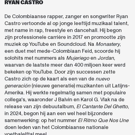
RYAN CASTRO
De Colombiaanse rapper, zanger en songwriter Ryan
Castro vertoonde al op jonge leeftijd muzikaal talent,
met name in rap, freestyle en dancehall. Hij begon
zijn professionele carrière in 2017 en promootte zijn
muziek op YouTube en Soundcloud. Na
Monastery
,
een duet met mede-Colombiaan Feid, scoorde hij
solohits met nummers als
Mujeriego
en
Jordan
,
waarvan de laatste meer dan 400 miljoen keer werd
bekeken op YouTube. Door zijn successen zette
Castro zich op de kaart als een van de
nuevo
generación
(nieuwe generatie) muzikanten uit Latijns-
Amerika. Hij werkte regelmatig samen met populaire
collega's, waaronder J Balvin en Karol G. Vlak na de
release van zijn debuutalbum,
El Cantante Del Ghetto
,
in 2024, begon hij aan een wel heel bijzondere
samenwerking: op het nummer
El Ritmo Que Nos Une
doen leden van het Colombiaanse nationale
voetbalelftal mee!