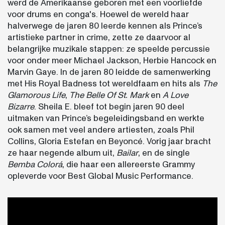
werd de Amerikaanse geboren met een voorliefde
voor drums en conga's. Hoewel de wereld haar
halverwege de jaren 80 leerde kennen als Prince’s
artistieke partner in crime, zette ze daarvoor al
belangrijke muzikale stappen: ze speelde percussie
voor onder meer Michael Jackson, Herbie Hancock en
Marvin Gaye. In de jaren 80 leidde de samenwerking
met His Royal Badness tot wereldfaam en hits als
The
Glamorous Life
,
The Belle Of St. Mark
en
A Love
Bizarre
. Sheila E. bleef tot begin jaren 90 deel
uitmaken van Prince’s begeleidingsband en werkte
ook samen met veel andere artiesten, zoals Phil
Collins, Gloria Estefan en Beyoncé. Vorig jaar bracht
ze haar negende album uit,
Bailar
, en de single
Bemba Colorá
, die haar een allereerste Grammy
opleverde voor Best Global Music Performance.