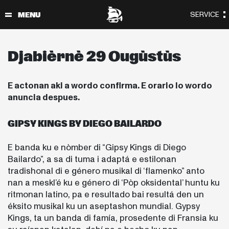
Djabièrnè 29 Ougùstùs
E actonan aki a wordo confirma. E orario lo wordo
anuncia despues.
GIPSY KINGS BY DIEGO BAILARDO
E banda ku e nòmber di “Gipsy Kings di Diego
Bailardo”, a sa di tuma i adaptá e estilonan
tradishonal di e género musikal di ‘flamenko” anto
nan a meskl’é ku e género di ‘Pòp oksidental’ huntu ku
ritmonan latino, pa e resultado bai resultá den un
éksito musikal ku un aseptashon mundial. Gypsy
Kings, ta un banda di famía, prosedente di Fransia ku