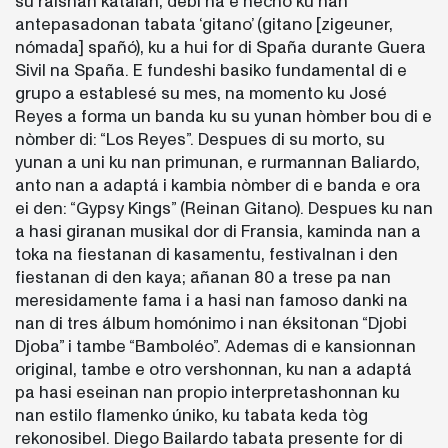
su raísnan katalan, debí na e hecho ku nan
antepasadonan tabata ‘gitano’ (gitano [zigeuner,
nómada] spañó), ku a hui for di Spaña durante Guera
Sivil na Spaña. E fundeshi basiko fundamental di e
grupo a establesé su mes, na momento ku José
Reyes a forma un banda ku su yunan hòmber bou di e
nòmber di: “Los Reyes”. Despues di su morto, su
yunan a uni ku nan primunan, e rurmannan Baliardo,
anto nan a adaptá i kambia nòmber di e banda e ora
ei den: “Gypsy Kings” (Reinan Gitano). Despues ku nan
a hasi giranan musikal dor di Fransia, kaminda nan a
toka na fiestanan di kasamentu, festivalnan i den
fiestanan di den kaya; añanan 80 a trese pa nan
meresidamente fama i a hasi nan famoso danki na
nan di tres álbum homónimo i nan éksitonan “Djobi
Djoba” i tambe “Bamboléo”. Ademas di e kansionnan
original, tambe e otro vershonnan, ku nan a adaptá
pa hasi eseinan nan propio interpretashonnan ku
nan estilo flamenko úniko, ku tabata keda tòg
rekonosibel. Diego Bailardo tabata presente for di