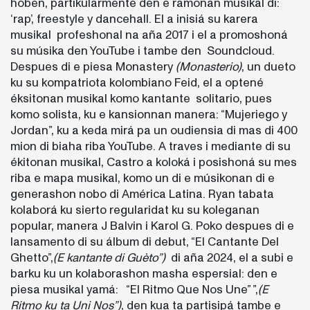
hóben, partikularmente den e ramonan musikal di:
‘rap’, freestyle y dancehall. El a inisiá su karera
musikal profeshonal na aña 2017 i el a promoshoná
su músika den YouTube i tambe den Soundcloud.
Despues di e piesa Monastery
(Monasterio)
, un dueto
ku su kompatriota kolombiano Feid, el a optené
éksitonan musikal komo kantante solitario, pues
komo solista, ku e kansionnan manera: “Mujeriego y
Jordan”, ku a keda mirá pa un oudiensia di mas di 400
mion di biaha riba YouTube. A traves i mediante di su
ékitonan musikal, Castro a koloká i posishoná su mes
riba e mapa musikal, komo un di e músikonan di e
generashon nobo di América Latina. Ryan tabata
kolaborá ku sierto regularidat ku su koleganan
popular, manera J Balvin i Karol G. Poko despues di e
lansamento di su álbum di debut, “El Cantante Del
Ghetto”,
(E kantante di Guèto”)
di aña 2024, el a subi e
barku ku un kolaborashon masha espersial: den e
piesa musikal yamá: “El Ritmo Que Nos Une” ”,
(E
Ritmo ku ta Uni Nos”)
, den kua ta partisipá tambe e