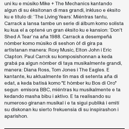
uni ku e músiko Mike + The Mechanics kantando
algun di su éksitonan di mas grandi, inkluso e éksito
ku e título di: ‘The Living Years’. Miéntras tantu,
Carrack a lansa tambe un serie di álbum komo solista
ku kua el a optené un gran éksito ku e kansion: ‘Don't
Shed A Tear’ na aña 1988. Carrack a desempeñá
nòmber komo músiko di seshon òf di gira pa
artistanan manera: Roxy Music, Elton John i Eric
Clapton. Paul Carrck su komposishonnan a keda
grabá pa algun nòmber di taya musikalmente grandi,
manera: Diana Ross, Tom Jones i The Eagles. E
kantante, ku aktualmente tin mas di setenta aña di
edat, a keda batisá komo "E hòmber ku Bos di Oro"
segun emisora BBC, miéntras ku musikalmente e ta
kedando masha bibu i aktivo. E ta realisando su
numeroso giranan musikal i e ta sigui publiká i emití
su diskonan ku sierto frekuensia di su inspirashon i
aparishon.