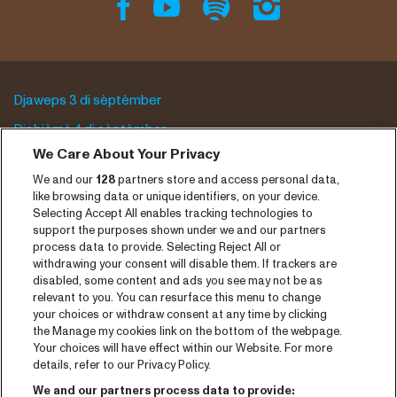
Djaweps 3 di sèptèmber
Djabièrnè 4 di sèptèmber
We Care About Your Privacy
Djasabra 5 di sèptèmber
We and our
128
partners store and access personal data,
Program archive
like browsing data or unique identifiers, on your device.
Selecting Accept All enables tracking technologies to
Entrada
support the purposes shown under we and our partners
process data to provide. Selecting Reject All or
Notisia
withdrawing your consent will disable them. If trackers are
disabled, some content and ads you see may not be as
Prensa
relevant to you. You can resurface this menu to change
your choices or withdraw consent at any time by clicking
Kontakto
the Manage my cookies link on the bottom of the webpage.
Your choices will have effect within our Website. For more
CNSJ26 Spotify playlist
details, refer to our Privacy Policy.
Facebook
We and our partners process data to provide: