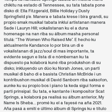
chikitu na estado di Tennessee, su tata tabata pone
disko di: Ella Fitzgerald, Billie Holiday y Dusty
Springfield p’e. Manera e tabata krese i bira grandi, su
propio smak musikal tabata inkluí artistanan manera
Sade i Lauryn Hill; vokalistanan ku el a duna
homenage na nan riba su álbum masha personal
titulá: “The Women Who Raised Me”. E hecho ku
aktualmente Kandance lo por bira un di e
vokalistanan di jazz/soul di mas importante, ta
evidente segun e lista di e nòmbernan ku ta
dispuesto pa kolaborá kuné riba produkshon di su
disko; inkluyendo un dúo ku Norah Jones, un parti
musikal di baho di e basista Christian McBride i un
kontribushon musikal di David Sanborn riba saksofon,
aunke ku su propio bos i piano ta keda sigui forma e
parti prinsipal. Su tata, e kantante i kompositor Scat
Springs, a kolaborá pa realisá su álbum anterior, My
Name Is Sheba... promé ku el a fayesé na aña 2021.
Aña pasá a emití e último álbum di Springs ku e título