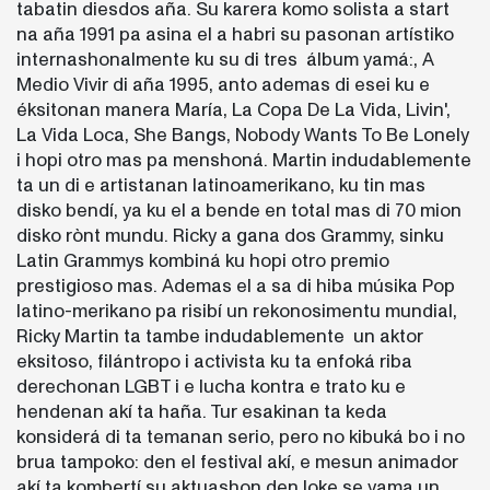
tabatin diesdos aña. Su karera komo solista a start
na aña 1991 pa asina el a habri su pasonan artístiko
internashonalmente ku su di tres álbum yamá:, A
Medio Vivir di aña 1995, anto ademas di esei ku e
éksitonan manera María, La Copa De La Vida, Livin',
La Vida Loca, She Bangs, Nobody Wants To Be Lonely
i hopi otro mas pa menshoná. Martin indudablemente
ta un di e artistanan latinoamerikano, ku tin mas
disko bendí, ya ku el a bende en total mas di 70 mion
disko rònt mundu. Ricky a gana dos Grammy, sinku
Latin Grammys kombiná ku hopi otro premio
prestigioso mas. Ademas el a sa di hiba músika Pop
latino-merikano pa risibí un rekonosimentu mundial,
Ricky Martin ta tambe indudablemente un aktor
eksitoso, filántropo i activista ku ta enfoká riba
derechonan LGBT i e lucha kontra e trato ku e
hendenan akí ta haña. Tur esakinan ta keda
konsiderá di ta temanan serio, pero no kibuká bo i no
brua tampoko: den el festival akí, e mesun animador
akí ta kombertí su aktuashon den loke se yama un