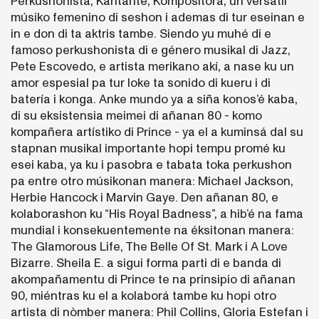
Perkushonista, Kantante, Kompositora, un versátil
músiko femenino di seshon i ademas di tur eseinan e
in e don di ta aktris tambe. Siendo yu muhé di e
famoso perkushonista di e género musikal di Jazz,
Pete Escovedo, e artista merikano akí, a nase ku un
amor espesial pa tur loke ta sonido di kueru i di
batería i konga. Anke mundo ya a siña konos’é kaba,
di su eksistensia meimei di añanan 80 - komo
kompañera artístiko di Prince - ya el a kuminsá dal su
stapnan musikal importante hopi tempu promé ku
esei kaba, ya ku i pasobra e tabata toka perkushon
pa entre otro músikonan manera: Michael Jackson,
Herbie Hancock i Marvin Gaye. Den añanan 80, e
kolaborashon ku “His Royal Badness”, a hib’é na fama
mundial i konsekuentemente na éksitonan manera:
The Glamorous Life, The Belle Of St. Mark i A Love
Bizarre. Sheila E. a sigui forma parti di e banda di
akompañamentu di Prince te na prinsipio di añanan
90, miéntras ku el a kolaborá tambe ku hopi otro
artista di nòmber manera: Phil Collins, Gloria Estefan i