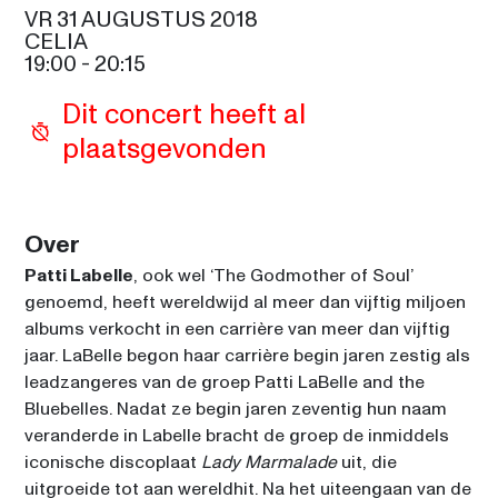
VR 31 AUGUSTUS 2018
CELIA
JASON DERULO
20:15
19:00
 - 
20:15
SAM COOKE
Dit concert heeft al 
DAMIAN “JR. GONG” 
MARLEY
plaatsgevonden
21:30
SIR DUKE
SPYRO GYRA
21:30
Over
CELIA
Patti Labelle
, ook wel ‘The Godmother of Soul’ 
STING & SHAGGY
genoemd, heeft wereldwijd al meer dan vijftig miljoen 
23:00
SAM COOKE
albums verkocht in een carrière van meer dan vijftig 
jaar. LaBelle begon haar carrière begin jaren zestig als 
DADDY YANKEE
00:15
leadzangeres van de groep Patti LaBelle and the 
SIR DUKE
Bluebelles. Nadat ze begin jaren zeventig hun naam 
veranderde in Labelle bracht de groep de inmiddels 
iconische discoplaat 
Lady Marmalade
 uit, die 
uitgroeide tot aan wereldhit. Na het uiteengaan van de 