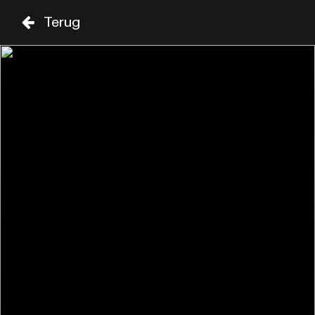
Terug
VR
ZA
29 AUG
30 AUG
ZAAL
TIJD
GENRE
A-Z
SHOWS TOT 20:00
SEUN KUTI
18:30
SIR DUKE
CHIC FEATURING NILE 
RODGERS
19:15
SAM COOKE