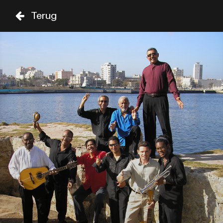
Terug
VR
ZA
03 SEP
04 SEP
ZAAL
TIJD
GENRE
A-Z
SHOWS TOT 20:00
SIERRA MAESTRA
19:30
CELIA
GEORGE BENSON
19:45
SAM COOKE
SHOWS VANAF 20:00