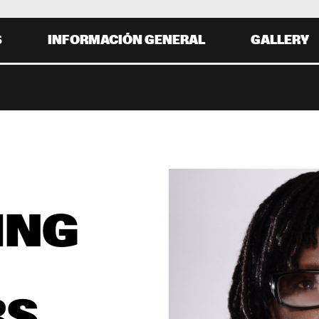
S
INFORMACIÓN GENERAL
GALLERY
 30 AGOSTO
0
20:00
21:00
22:00
19:30
20:30
21:30
22:
CHIC FEATURING NILE 
ROD STEWART
RODGERS
SMOKEY ROBINSON
NG 
JOSS STONE
0
20:00
21:00
22:00
19:30
20:30
21:30
22:
RS