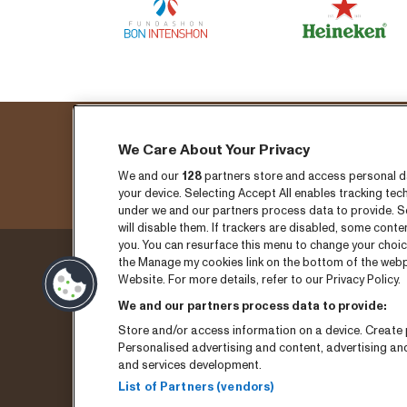
We Care About Your Privacy
S
We and our
128
partners store and access personal dat
your device. Selecting Accept All enables tracking t
under we and our partners process data to provide. Se
will disable them. If trackers are disabled, some cont
you. You can resurface this menu to change your choic
the Manage my cookies link on the bottom of the webpa
Jueves 3 de septiembre
Entra
Website. For more details, refer to our Privacy Policy.
We and our partners process data to provide:
Viernes 4 de septiembre
Notisi
Store and/or access information on a device. Create p
Sábado 5 de septiembre
Prens
Personalised advertising and content, advertising a
and services development.
Archivo del programa
Conta
List of Partners (vendors)