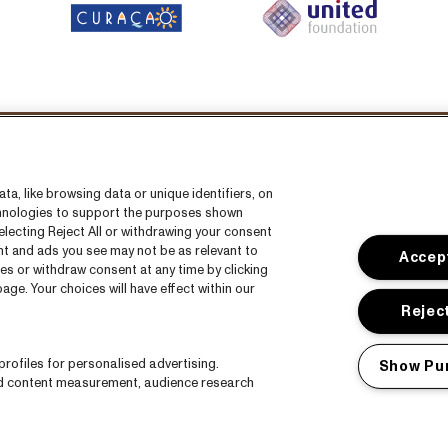
íguenos en
a, like browsing data or unique identifiers, on
echnologies to support the purposes shown
lecting Reject All or withdrawing your consent
ent and ads you see may not be as relevant to
Accept
es or withdraw consent at any time by clicking
ge. Your choices will have effect within our
das
CNSJ26 Spotify playlist
Reject
a
Facebook
rofiles for personalised advertising.
Show Pu
a
Instagram
nd content measurement, audience research
co
YouTube