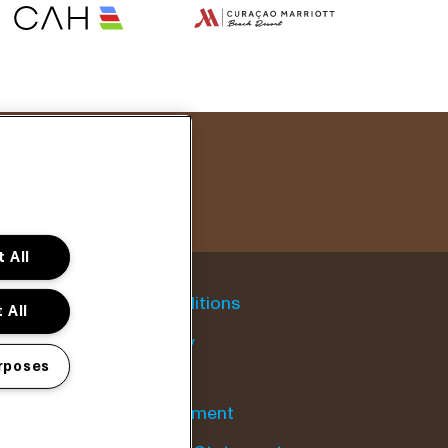
 All
General conditions
 All
Cookie policy
rposes
Privacy statement