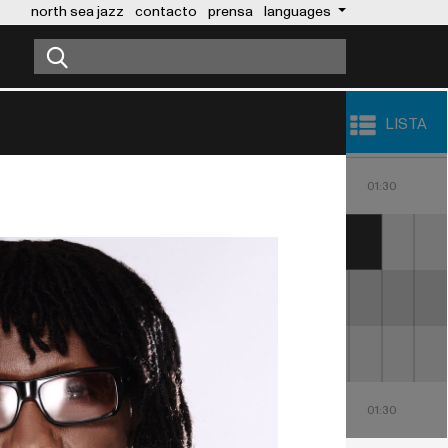
north sea jazz
contacto
prensa
languages
LISTA
23:00
00:00
01:00
30
23:30
00:30
01:30
MANÁ
DIANNE REEVES
MACEO PARKER
23:00
00:00
01:00
30
23:30
00:30
01:30