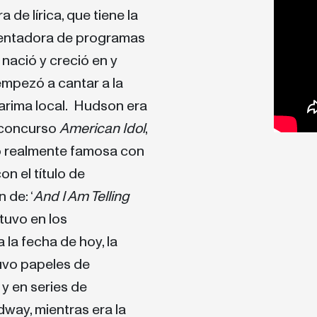
de lírica, que tiene la
esentadora de programas
 nació y creció en y
empezó a cantar a la
 tarima local. Hudson era
l concurso
American Idol
,
o realmente famosa con
on el título de
 de: ‘
And I Am Telling
tuvo en los
la fecha de hoy, la
uvo papeles de
 y en series de
dway, mientras era la