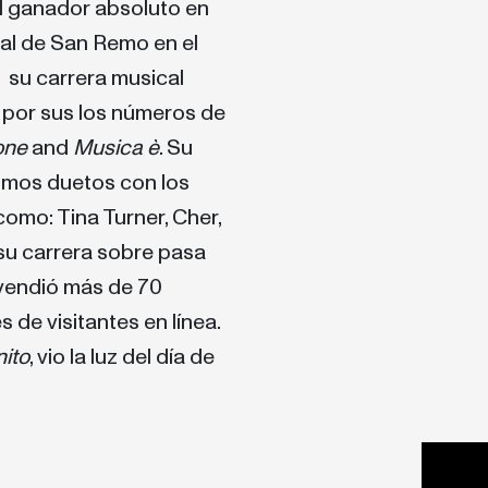
el ganador absoluto en
val de San Remo en el
n su carrera musical
o por sus los números de
one
and
Musica è
. Su
ísimos duetos con los
omo: Tina Turner, Cher,
 su carrera sobre pasa
 vendió más de 70
 de visitantes en línea.
nito
, vio la luz del día de