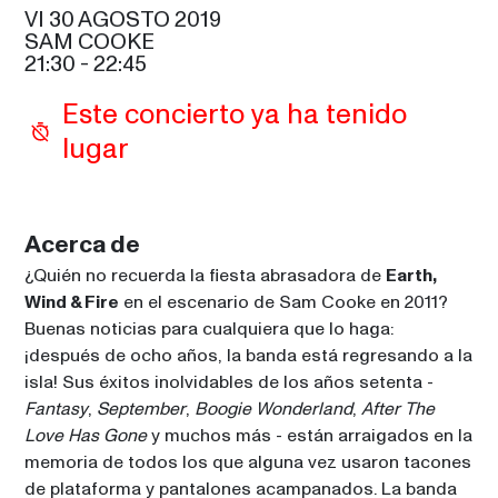
CELIA
VI 30 AGOSTO 2019
SAM COOKE
EARTH, WIND & FIRE
21:30
 - 
22:45
21:30
SAM COOKE
Este concierto ya ha tenido 
MAXWELL
lugar
22:45
SIR DUKE
MICHAEL MCDONALD
22:45
CELIA
Acerca de
¿Quién no recuerda la fiesta abrasadora de 
Earth, 
BLACK EYED PEAS
00:00
Wind & Fire
 en el escenario de Sam Cooke en 2011? 
SAM COOKE
Buenas noticias para cualquiera que lo haga: 
¡después de ocho años, la banda está regresando a la 
isla! Sus éxitos inolvidables de los años setenta - 
Fantasy
, 
September
, 
Boogie Wonderland
, 
After The 
Love Has Gone
 y muchos más - están arraigados en la 
memoria de todos los que alguna vez usaron tacones 
de plataforma y pantalones acampanados. La banda 