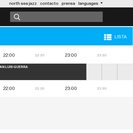
north sea jazz
contacto
prensa
languages
LISTA
22:00
23:00
22:30
23:30
AN LUIS GUERRA
22:00
23:00
22:30
23:30