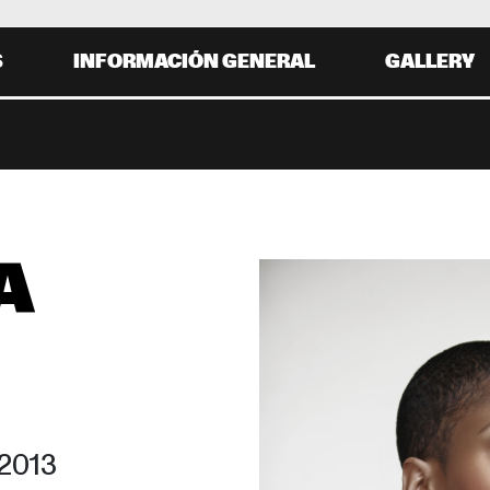
S
INFORMACIÓN GENERAL
GALLERY
 31 AGOSTO
19:00
20:00
21:00
22:0
18:30
19:30
20:30
21:30
TOTO
DIANA ROSS
 
GLADYS KNIGHT
HERBI
NEW COOL 
R
COLLECTIVE
KRIS BERRY
MUD MORGANFIELD
2013