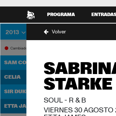
PROGRAMA
ENTRADA
2013
Volver
VIERNES 30 AGOSTO
SABADO
17:00
18:00
Cambiado
17:30
SAM COOKE
SABRINA
CELIA
STARKE
SIR DUKE
SOUL - 
R & B
ETTA JAMES
VIERNES 30 AGOSTO 