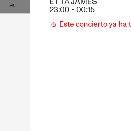
ETTA JAMES
17:00
18:00
17:30
23:00
 - 
00:15
Este concierto ya ha 