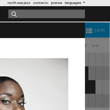
north sea jazz
contacto
prensa
languages
LISTA
0
23:00
00:00
01:00
22:30
23:30
00:30
01:30
MARC ANTHONY
E HANCOCK
OUMOU SANGARE
APHAEL SAADIQ
ERYKAH BADU
SABRINA STARKE