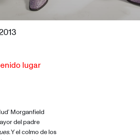
2013
tenido lugar
Mud’ Morganfield 
mayor del padre 
lues
. Y el colmo de los 