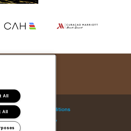
 All
General conditions
 All
Cookie policy
rposes