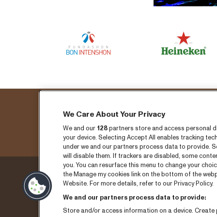
We Care About Your Privacy
S
We and our
128
partners store and access personal dat
your device. Selecting Accept All enables tracking t
under we and our partners process data to provide. Se
will disable them. If trackers are disabled, some cont
you. You can resurface this menu to change your choic
the Manage my cookies link on the bottom of the webpa
Jueves 3 de septiembre
Entra
Website. For more details, refer to our Privacy Policy.
We and our partners process data to provide:
Viernes 4 de septiembre
Notisi
Store and/or access information on a device. Create p