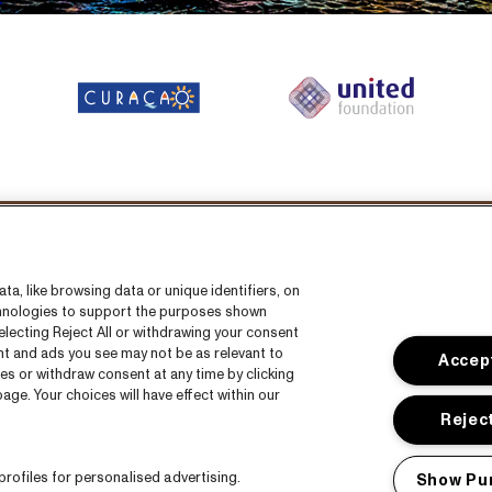
íguenos en
a, like browsing data or unique identifiers, on
echnologies to support the purposes shown
lecting Reject All or withdrawing your consent
ent and ads you see may not be as relevant to
Accept
es or withdraw consent at any time by clicking
ge. Your choices will have effect within our
das
CNSJ26 Spotify playlist
Reject
a
Facebook
rofiles for personalised advertising.
Show Pu