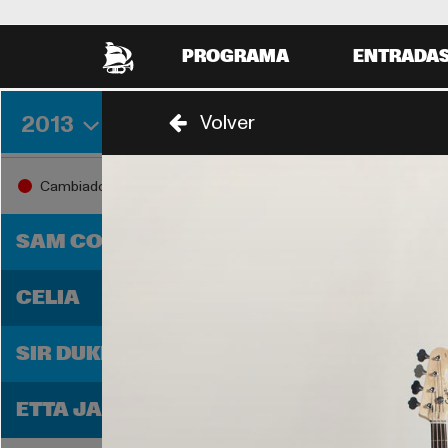
PROGRAMA
ENTRADA
2013
Volver
VIERNES 30 AGOSTO
SABADO
17:00
18:00
Cambiado
17:30
SAM COOKE
CELIA
SIR DUKE
ETTA JAMES