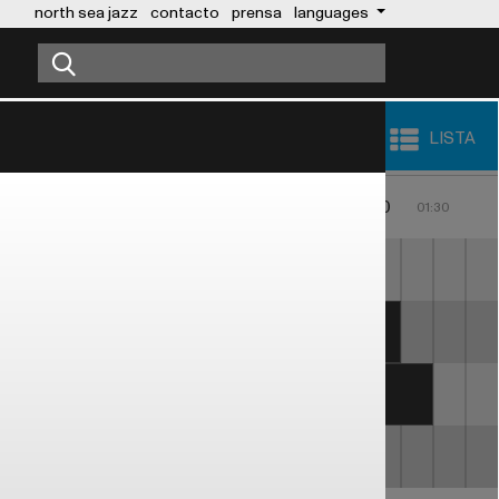
north sea jazz
contacto
prensa
languages
LISTA
0
23:00
00:00
01:00
22:30
23:30
00:30
01:30
MARC ANTHONY
E HANCOCK
OUMOU SANGARE
APHAEL SAADIQ
ERYKAH BADU
SABRINA STARKE