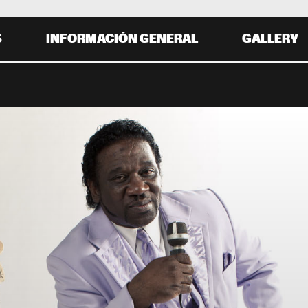
S
INFORMACIÓN GENERAL
GALLERY
 31 AGOSTO
19:00
20:00
21:00
22:0
18:30
19:30
20:30
21:30
TOTO
DIANA ROSS
GLADYS KNIGHT
HERBI
NEW COOL 
R
COLLECTIVE
KRIS BERRY
MUD MORGANFIELD