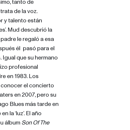
mo, tanto de 
rata de la voz. 
 y talento están 
s’. Mud descubrió la 
padre le regaló a esa 
pués él  pasó para el 
. Igual que su hermano 
izo profesional 
e en 1983. Los 
a conocer el concierto 
ters en 2007, pero su 
cago Blues más tarde en 
 la ‘luz’. El año 
su álbum 
Son Of The 