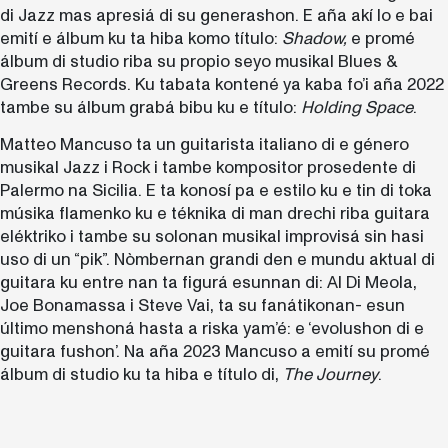
di Jazz mas apresiá di su generashon. E aña akí lo e bai
emití e álbum ku ta hiba komo título:
Shadow,
e promé
álbum di studio riba su propio seyo musikal Blues &
Greens Records. Ku tabata kontené ya kaba fo’i aña 2022
tambe su álbum grabá bibu ku e título:
Holding Space
.
Matteo Mancuso ta un guitarista italiano di e género
musikal Jazz i Rock i tambe kompositor prosedente di
Palermo na Sicilia. E ta konosí pa e estilo ku e tin di toka
músika flamenko ku e téknika di man drechi riba guitara
eléktriko i tambe su solonan musikal improvisá sin hasi
uso di un “pik”. Nòmbernan grandi den e mundu aktual di
guitara ku entre nan ta figurá esunnan di: Al Di Meola,
Joe Bonamassa i Steve Vai, ta su fanátikonan- esun
último menshoná hasta a riska yam’é: e ‘evolushon di e
guitara fushon’. Na aña 2023 Mancuso a emití su promé
álbum di studio ku ta hiba e título di,
The Journey
.