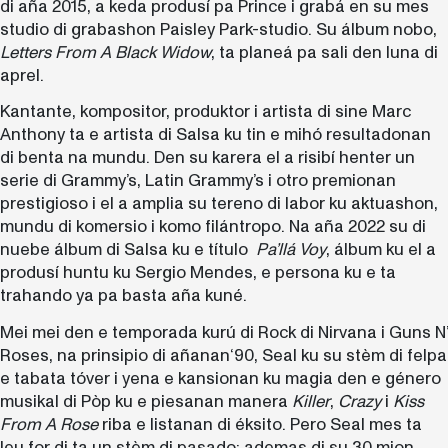
di aña 2015, a keda produsí pa Prince i grabá en su mes
studio di grabashon Paisley Park-studio. Su álbum nobo,
Letters From A Black Widow
, ta planeá pa sali den luna di
aprel.
Kantante, kompositor, produktor i artista di sine Marc
Anthony ta e artista di Salsa ku tin e mihó resultadonan
di benta na mundu. Den su karera el a risibí henter un
serie di Grammy’s, Latin Grammy’s i otro premionan
prestigioso i el a amplia su tereno di labor ku aktuashon,
mundu di komersio i komo filántropo. Na aña 2022 su di
nuebe álbum di Salsa ku e título
Pa’llá Voy
, álbum ku el a
produsí huntu ku Sergio Mendes, e persona ku e ta
trahando ya pa basta aña kuné.
Mei mei den e temporada kurú di Rock di Nirvana i Guns N’
Roses, na prinsipio di añanan‘90, Seal ku su stèm di felpa
e tabata tóver i yena e kansionan ku magia den e género
musikal di Pòp ku e piesanan manera
Killer
,
Crazy
i
Kiss
From A Rose
riba e listanan di éksito. Pero Seal mes ta
leu for di ta un stèm di pasado; ademas di su 30 mion