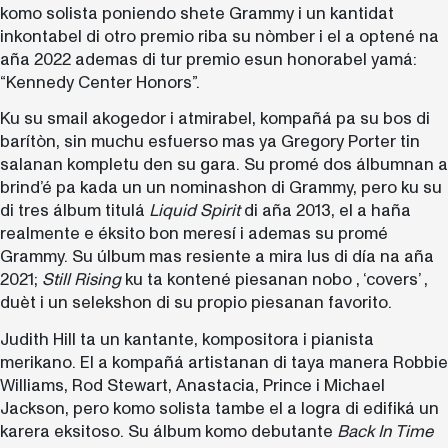
komo solista poniendo shete Grammy i un kantidat
inkontabel di otro premio riba su nòmber i el a optené na
aña 2022 ademas di tur premio esun honorabel yamá:
“Kennedy Center Honors”.
Ku su smail akogedor i atmirabel, kompañá pa su bos di
barítòn, sin muchu esfuerso mas ya Gregory Porter tin
salanan kompletu den su gara. Su promé dos álbumnan a
brind’é pa kada un un nominashon di Grammy, pero ku su
di tres álbum titulá
Liquid Spirit
di aña 2013, el a haña
realmente e éksito bon meresí i ademas su promé
Grammy. Su úlbum mas resiente a mira lus di día na aña
2021;
Still Rising
ku ta kontené piesanan nobo , ‘covers’ ,
duèt i un selekshon di su propio piesanan favorito.
Judith Hill ta un kantante, kompositora i pianista
merikano. El a kompañá artistanan di taya manera Robbie
Williams, Rod Stewart, Anastacia, Prince i Michael
Jackson, pero komo solista tambe el a logra di edifiká un
karera eksitoso. Su álbum komo debutante
Back In Time