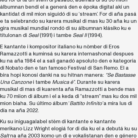
álbumnan bendí el a generá den e époka digital akí un
kantidat di mil mion siguidó di su ‘stream’. For di aña pasá
e ta selebrando su karera musikal di mas ku 30 aña ku un
gira musikal mundial rondó di su álbumnan klásiko ku e
títulonan di
Seal
(1991) i tambe
Seal II
(1994).
E kantante i kompositor italiano ku nòmber di Eros
Ramazzotti a kuminsá su karera internashonal despues
ku na aña 1984 el a sali ganadó apsoluto den e kategoría
di Nobato den e tan famoso Festival di San Remo. El a
bira hopi konosí danki na su hitnan manera:
“Se Bastasse
Una Canzone
i tambe
Musica è”
. Durante su karera
musikal di mas di kuarenta aña Ramazzotti a bende mas
ku 70 miion di álbum i el a keda di “stream” mas ku dos mil
mion biaha. Su último álbum ‘
Battito Infinito’
a mira lus di
día na aña 2022.
Ku su iniguagalabel stèm di kantante e kantante
merikano Lizz Wright elogiá for di día ku el a debutá ku su
Salt
na aña 2003 komo un di e vokalistanan den e género