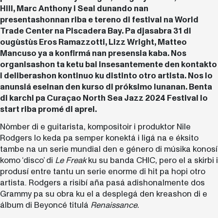
Hill, Marc Anthony i Seal dunando nan
presentashonnan riba e tereno di festival na World
Trade Center na Piscadera Bay. Pa djasabra 31 di
ougùstùs Eros Ramazzotti, Lizz Wright, Matteo
Mancuso ya a konfirmá nan presensia kaba. Nos
organisashon ta ketu bai insesantemente den kontakto
i deliberashon kontinuo ku distinto otro artista. Nos lo
anunsiá eseinan den kurso di próksimo lunanan. Benta
di karchi pa Curaçao North Sea Jazz 2024 Festival lo
start riba promé di aprel.
Nòmber di e guitarista, kompositoir i produktor Nile
Rodgers lo keda pa semper konektá i ligá na e éksito
tambe na un serie mundial den e género di músika konosí
komo ‘disco’ di
Le Freak
ku su banda CHIC, pero el a skirbi i
produsí entre tantu un serie enorme di hit pa hopi otro
artista. Rodgers a risibí aña pasá adishonalmente dos
Grammy pa su obra ku el a desplegá den kreashon di e
álbum di Beyoncé titulá
Renaissance.