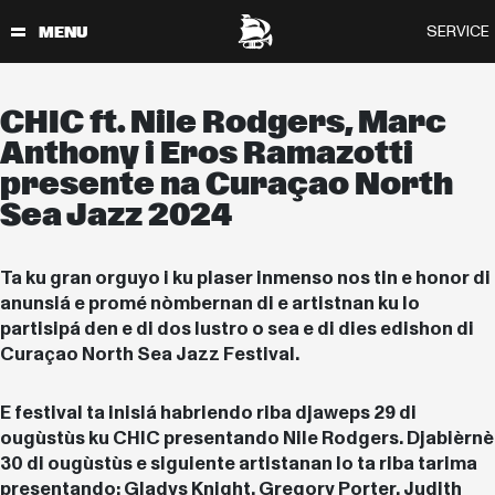
CHIC ft. Nile Rodgers, Marc
Anthony i Eros Ramazotti
presente na Curaçao North
Sea Jazz 2024
Ta ku gran orguyo i ku plaser inmenso nos tin e honor di
anunsiá e promé nòmbernan di e artistnan ku lo
partisipá den e di dos lustro o sea e di dies edishon di
Curaçao North Sea Jazz Festival.
E festival ta inisiá habriendo riba djaweps 29 di
ougùstùs ku CHIC presentando Nile Rodgers. Djabièrnè
30 di ougùstùs e siguiente artistanan lo ta riba tarima
presentando: Gladys Knight, Gregory Porter, Judith