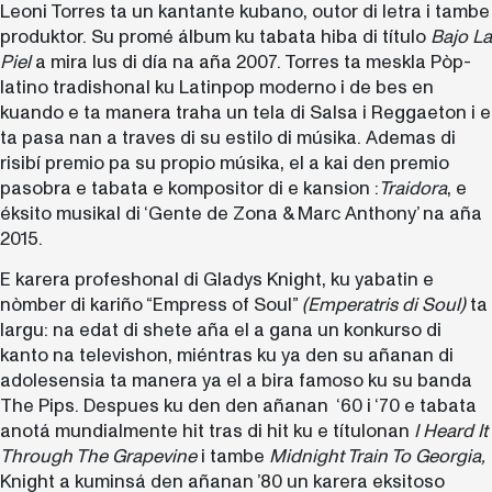
Leoni Torres ta un kantante kubano, outor di letra i tambe
produktor. Su promé álbum ku tabata hiba di título
Bajo La
Piel
a mira lus di día na aña 2007. Torres ta meskla Pòp-
latino tradishonal ku Latinpop moderno i de bes en
kuando e ta manera traha un tela di Salsa i Reggaeton i e
ta pasa nan a traves di su estilo di músika. Ademas di
risibí premio pa su propio músika, el a kai den premio
pasobra e tabata e kompositor di e kansion :
Traidora
, e
éksito musikal di ‘Gente de Zona & Marc Anthony’ na aña
2015.
E karera profeshonal di Gladys Knight, ku yabatin e
nòmber di kariño “Empress of Soul”
(Emperatris di Soul)
ta
largu: na edat di shete aña el a gana un konkurso di
kanto na televishon, miéntras ku ya den su añanan di
adolesensia ta manera ya el a bira famoso ku su banda
The Pips. Despues ku den den añanan ‘60 i ‘70 e tabata
anotá mundialmente hit tras di hit ku e títulonan
I Heard It
Through The Grapevine
i tambe
Midnight Train To Georgia,
Knight a kuminsá den añanan ’80 un karera eksitoso