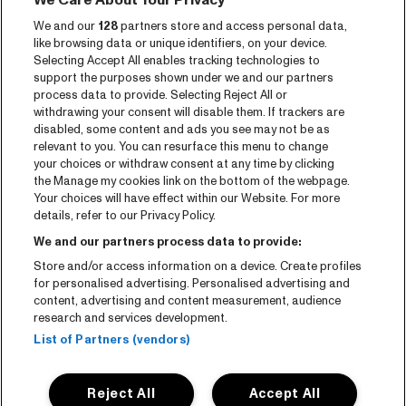
We Care About Your Privacy
Djasabra 5 di sèptèmber
We and our
128
partners store and access personal data,
Program archive
like browsing data or unique identifiers, on your device.
Selecting Accept All enables tracking technologies to
Entrada
support the purposes shown under we and our partners
process data to provide. Selecting Reject All or
Notisia
withdrawing your consent will disable them. If trackers are
disabled, some content and ads you see may not be as
Prensa
relevant to you. You can resurface this menu to change
your choices or withdraw consent at any time by clicking
Kontakto
the Manage my cookies link on the bottom of the webpage.
Your choices will have effect within our Website. For more
CNSJ26 Spotify playlist
details, refer to our Privacy Policy.
Facebook
We and our partners process data to provide:
Store and/or access information on a device. Create profiles
Instagram
for personalised advertising. Personalised advertising and
YouTube
content, advertising and content measurement, audience
research and services development.
General conditions
List of Partners (vendors)
Cookie policy
Reject All
Accept All