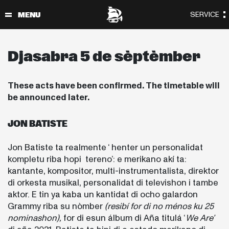
Djasabra 5 de sèptèmber
These acts have been confirmed. The timetable will
be announced later.
JON BATISTE
Jon Batiste ta realmente ‘ henter un personalidat
kompletu riba hopi tereno’: e merikano akí ta:
kantante, kompositor, multi-instrumentalista, direktor
di orkesta musikal, personalidat di televishon i tambe
aktor. E tin ya kaba un kantidat di ocho galardon
Grammy riba su nòmber
(resibí for di no ménos ku 25
nominashon),
for di esun álbum di Aña titulá ‘
We Are’