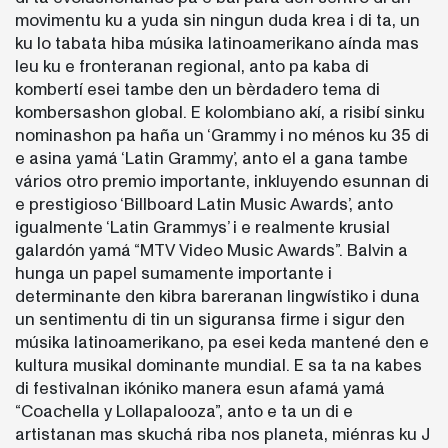
movimentu ku a yuda sin ningun duda krea i di ta, un
ku lo tabata hiba músika latinoamerikano aínda mas
leu ku e fronteranan regional, anto pa kaba di
kombertí esei tambe den un bèrdadero tema di
kombersashon global. E kolombiano akí, a risibí sinku
nominashon pa haña un ‘Grammy i no ménos ku 35 di
e asina yamá ‘Latin Grammy’, anto el a gana tambe
vários otro premio importante, inkluyendo esunnan di
e prestigioso ‘Billboard Latin Music Awards’, anto
igualmente ‘Latin Grammys’ i e realmente krusial
galardón yamá “MTV Video Music Awards”. Balvin a
hunga un papel sumamente importante i
determinante den kibra bareranan lingwístiko i duna
un sentimentu di tin un siguransa firme i sigur den
músika latinoamerikano, pa esei keda mantené den e
kultura musikal dominante mundial. E sa ta na kabes
di festivalnan ikóniko manera esun afamá yamá
“Coachella y Lollapalooza”, anto e ta un di e
artistanan mas skuchá riba nos planeta, miénras ku J