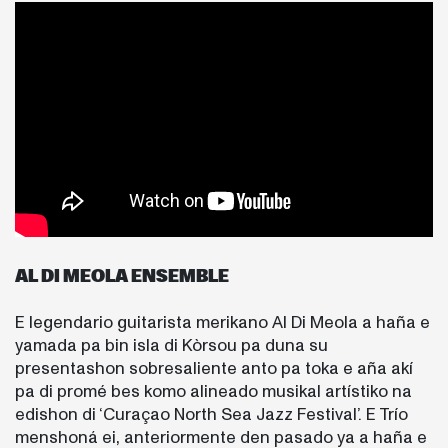
AL DI MEOLA ENSEMBLE
E legendario guitarista merikano Al Di Meola a haña e
yamada pa bin isla di Kòrsou pa duna su
presentashon sobresaliente anto pa toka e aña akí
pa di promé bes komo alineado musikal artístiko na
edishon di ‘Curaçao North Sea Jazz Festival’. E Trío
menshoná ei, anteriormente den pasado ya a haña e