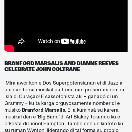
BRANFORD MARSALIS AND DIANNE REEVES
CELEBRATE JOHN COLTRANE
¡Mira awor kon e Dos Superpotensianan ei di Jazz a
uni nan forsa musikal pa trese nan presentashon na
isla di Curaçao! E saksofonista akí – ganadó di un
Grammy – ku ta karga orguyosamente nòmber di e
músiko
Branford Marsalis
. El a kuminsá su karera
musikal den e ‘Big Band’ di Art Blakey, tokando ku e
orkesta di Lionel Hampton i tambe den un kinteto ku
su ruman Wynton, liderando di tal forma su propio