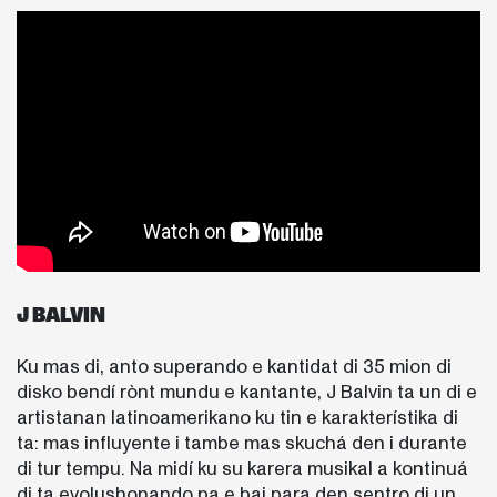
J BALVIN
Ku mas di, anto superando e kantidat di 35 mion di
disko bendí rònt mundu e kantante, J Balvin ta un di e
artistanan latinoamerikano ku tin e karakterístika di
ta: mas influyente i tambe mas skuchá den i durante
di tur tempu. Na midí ku su karera musikal a kontinuá
di ta evolushonando pa e bai para den sentro di un