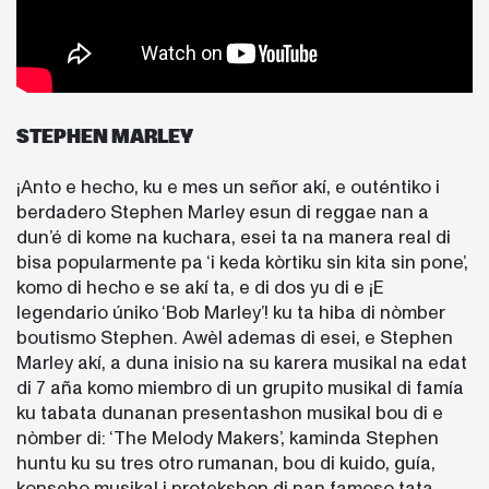
STEPHEN MARLEY
¡Anto e hecho, ku e mes un señor akí, e outéntiko i
berdadero Stephen Marley esun di reggae nan a
dun’é di kome na kuchara, esei ta na manera real di
bisa popularmente pa ‘i keda kòrtiku sin kita sin pone’,
komo di hecho e se akí ta, e di dos yu di e ¡E
legendario úniko ‘Bob Marley’! ku ta hiba di nòmber
boutismo Stephen. Awèl ademas di esei, e Stephen
Marley akí, a duna inisio na su karera musikal na edat
di 7 aña komo miembro di un grupito musikal di famía
ku tabata dunanan presentashon musikal bou di e
nòmber di: ‘The Melody Makers’, kaminda Stephen
huntu ku su tres otro rumanan, bou di kuido, guía,
konseho musikal i protekshon di nan famoso tata