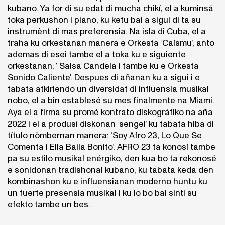
kubano. Ya for di su edat di mucha chikí, el a kuminsá
toka perkushon i piano, ku ketu bai a sigui di ta su
instrumènt di mas preferensia. Na isla di Cuba, el a
traha ku orkestanan manera e Orkesta ‘Caísmu’, anto
ademas di esei tambe el a toka ku e siguiente
orkestanan: ‘ Salsa Candela i tambe ku e Orkesta
Sonido Caliente’. Despues di añanan ku a sigui i e
tabata atkiriendo un diversidat di influensia musikal
nobo, el a bin establesé su mes finalmente na Miami.
Aya el a firma su promé kontrato diskográfiko na aña
2022 i el a produsí diskonan ‘sengel’ ku tabata hiba di
título nòmbernan manera: ‘Soy Afro 23, Lo Que Se
Comenta i Ella Baila Bonito’. AFRO 23 ta konosí tambe
pa su estilo musikal enérgiko, den kua bo ta rekonosé
e sonidonan tradishonal kubano, ku tabata keda den
kombinashon ku e influensianan moderno huntu ku
un fuerte presensia musikal i ku lo bo bai sinti su
efekto tambe un bes.