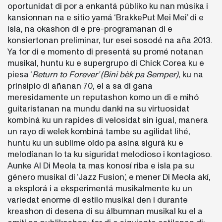
oportunidat di por a enkantá públiko ku nan músika i
kansionnan na e sitio yamá ‘BrakkePut Mei Mei’ di e
isla, na okashon di e pre-programanan di e
konsiertonan preliminar, tur esei sosodé na aña 2013.
Ya for di e momento di presentá su promé notanan
musikal, huntu ku e supergrupo di Chick Corea ku e
piesa ‘
Return to Forever’ (Bini bèk pa Semper)
, ku na
prinsipio di añanan 70, el a sa di gana
meresidamente un reputashon komo un di e mihó
guitaristanan na mundu danki na su virtuosidat
kombiná ku un rapides di velosidat sin igual, manera
un rayo di welek kombiná tambe su agilidat lihé,
huntu ku un sublime oído pa asina sigurá ku e
melodíanan lo ta ku siguridat melodioso i kontagioso.
Aunke Al Di Meola ta mas konosí riba e isla pa su
género musikal di ‘Jazz Fusion’, e mener Di Meola akí,
a eksplorá i a eksperimentá musikalmente ku un
variedat enorme di estilo musikal den i durante
kreashon di desena di su álbumnan musikal ku el a