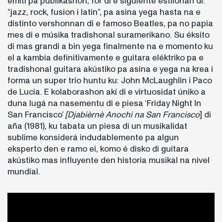
emití pa publikashon; for di e siguiente estilonan di:
“jazz, rock, fusion i latin”, pa asina yega hasta na e
distinto vershonnan di e famoso Beatles, pa no papia
mes di e músika tradishonal suramerikano. Su éksito
di mas grandi a bin yega finalmente na e momento ku
el a kambia definitivamente e guitara eléktriko pa e
tradishonal guitara akústiko pa asina e yega na krea i
forma un super trío huntu ku: John McLaughlin i Paco
de Lucia. E kolaborashon akí di e virtuosidat úniko a
duna lugá na nasementu di e piesa ‘Friday Night In
San Francisco’
[Djabièrnè Anochi na San Francisco
] di
aña (1981), ku tabata un piesa di un musikalidat
sublime konsiderá indudablemente pa algun
eksperto den e ramo ei, komo é disko di guitara
akústiko mas influyente den historia musikal na nivel
mundial.