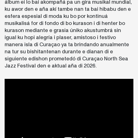
álbum ei lo bai akompañá pa un gira musikal mundial,
ku awor den e aña akí tambe nan ta bai hibabu den e
esfera espesial di moda ku bo por kontinuá
musikalisá for di fondo di bo kurason i di henter bo
kurason mediante e grasia úniko akustumbrá sin
igual ku hopi alegría i plaser, amistoso i festivo
manera isla di Curaçao ya ta brindando anualmente
na tur su bishitantenan durante e díanan di e
siguiente edishon prometedó di Curaçao North Sea
Jazz Festival den e aktual aña di 2026.