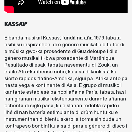
KASSAV’
E banda musikal Kassav’, fundá na aña 1979 tabata
risibí su inspirashon di e género musikal bibitu for di
e músika gwo-ka prosedente di Guadeloupe i di e
género musikal ti-bwa prosedente di Martinique.
Resultado di esaki tabata nasementu di ‘Zouk’, un
estilo Afro-karibense nobo, ku a sa di konkistá ku
sierto rapides *latino-Amérika, siguí pa Afrika anto pa
hasta yega e kontinente di Asia. E grupo di músiko i
kantante establesé pa hopi aña na París, tabata hasi
nan giranan musikal ekstensamente durante añanan
ochenta di siglo pasá; ku e slanan redoblá rápido i
lihé di nan batería estimulante di drùm huntu ku e
instrumèntnan di bientu skèrpi a forma sin duda un
kontrapeso bonbiní ku a sa di para e género di ‘disco’ i