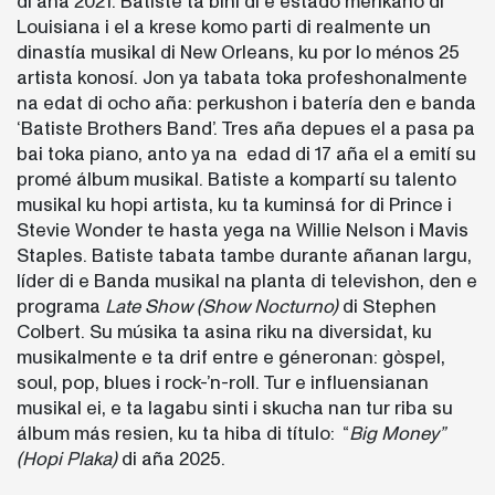
di aña 2021. Batiste ta bini di e estado merikano di
Louisiana i el a krese komo parti di realmente un
dinastía musikal di New Orleans, ku por lo ménos 25
artista konosí. Jon ya tabata toka profeshonalmente
na edat di ocho aña: perkushon i batería den e banda
‘Batiste Brothers Band’. Tres aña depues el a pasa pa
bai toka piano, anto ya na edad di 17 aña el a emití su
promé álbum musikal. Batiste a kompartí su talento
musikal ku hopi artista, ku ta kuminsá for di Prince i
Stevie Wonder te hasta yega na Willie Nelson i Mavis
Staples. Batiste tabata tambe durante añanan largu,
líder di e Banda musikal na planta di televishon, den e
programa
Late Show
(Show Nocturno)
di Stephen
Colbert. Su músika ta asina riku na diversidat, ku
musikalmente e ta drif entre e géneronan: gòspel,
soul, pop, blues i rock-’n-roll. Tur e influensianan
musikal ei, e ta lagabu sinti i skucha nan tur riba su
álbum más resien, ku ta hiba di título: “
Big Money”
(Hopi Plaka)
di aña 2025.