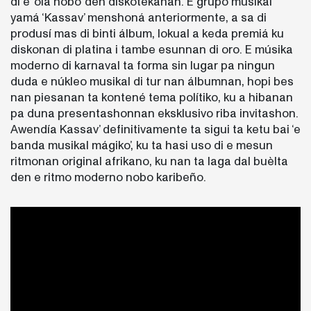
di e ‘ola nobo’ den diskotekanan. E grupo musikal
yamá ‘Kassav’ menshoná anteriormente, a sa di
produsí mas di binti álbum, lokual a keda premiá ku
diskonan di platina i tambe esunnan di oro. E músika
moderno di karnaval ta forma sin lugar pa ningun
duda e núkleo musikal di tur nan álbumnan, hopi bes
nan piesanan ta kontené tema polítiko, ku a hibanan
pa duna presentashonnan eksklusivo riba invitashon.
Awendía Kassav’ definitivamente ta sigui ta ketu bai ‘e
banda musikal mágiko’, ku ta hasi uso di e mesun
ritmonan original afrikano, ku nan ta laga dal buèlta
den e ritmo moderno nobo karibeño.