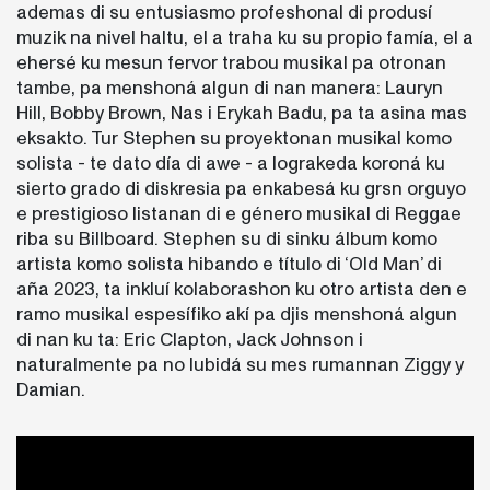
ademas di su entusiasmo profeshonal di produsí
muzik na nivel haltu, el a traha ku su propio famía, el a
ehersé ku mesun fervor trabou musikal pa otronan
tambe, pa menshoná algun di nan manera: Lauryn
Hill, Bobby Brown, Nas i Erykah Badu, pa ta asina mas
eksakto. Tur Stephen su proyektonan musikal komo
solista - te dato día di awe - a lograkeda koroná ku
sierto grado di diskresia pa enkabesá ku grsn orguyo
e prestigioso listanan di e género musikal di Reggae
riba su Billboard. Stephen su di sinku álbum komo
artista komo solista hibando e título di ‘Old Man’ di
aña 2023, ta inkluí kolaborashon ku otro artista den e
ramo musikal espesífiko akí pa djis menshoná algun
di nan ku ta: Eric Clapton, Jack Johnson i
naturalmente pa no lubidá su mes rumannan Ziggy y
Damian.