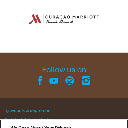
Follow us on
Djaweps 3 di sèptèmber
Djabièrnè 4 di sèptèmber