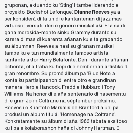
gruponan, aktuando ku ‘Sting’ i tambe liderando e
proyekto ‘Buckshot Lefonque’.
Dianne Reeves
ya a
ser konsiderá di ta un di e kantantenan di jazz mas
virtuoso i versátil den e género musikal akí. El a sa di
gana meresida-mente sinku Grammy durante su
karera di mas di kuarenta añanan ku e ta grabando
su álbumnan. Reeves a hasi su giranan musikal
tambe ku e tan mundialmente famoso artista
kantante aktor Harry Belafonte. Den i durante añanan
ochenta, el a traha ku hopi di e nòmbernan artístiko di
gran renombre. Su promé álbum pa ‘Blue Note’ a
konta ku partisipashon di entre otro e grandinan
manera Herbie Hancock, Freddie Hubbard i Tony
Williams. Na honor di e aña sentenario di nasementu
di e gran John Coltrane na sèptèmber próksimo,
Reeves i e Kuarteto Marsalis de Branford a uni pa
produsí un álbum titulá: ‘Homenage na Coltrane’.
Konkretamente su álbum di aña 1963 tabata eksitoso
ku i pa e kolaborashon hañá di Johnny Hartman. E