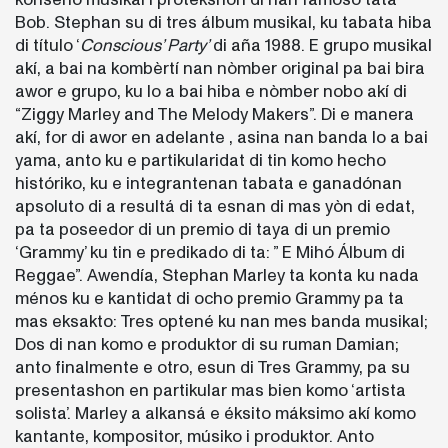
Bob. Stephan su di tres álbum musikal, ku tabata hiba
di título ‘
Conscious’ Party’
di aña 1988. E grupo musikal
akí, a bai na kombèrtí nan nòmber original pa bai bira
awor e grupo, ku lo a bai hiba e nòmber nobo akí di
“Ziggy Marley and The Melody Makers”. Di e manera
akí, for di awor en adelante , asina nan banda lo a bai
yama, anto ku e partikularidat di tin komo hecho
históriko, ku e integrantenan tabata e ganadónan
apsoluto di a resultá di ta esnan di mas yòn di edat,
pa ta poseedor di un premio di taya di un premio
‘Grammy’ ku tin e predikado di ta: ” E Mihó Álbum di
Reggae”. Awendía, Stephan Marley ta konta ku nada
ménos ku e kantidat di ocho premio Grammy pa ta
mas eksakto: Tres optené ku nan mes banda musikal;
Dos di nan komo e produktor di su ruman Damian;
anto finalmente e otro, esun di Tres Grammy, pa su
presentashon en partikular mas bien komo ‘artista
solista’. Marley a alkansá e éksito máksimo akí komo
kantante, kompositor, músiko i produktor. Anto